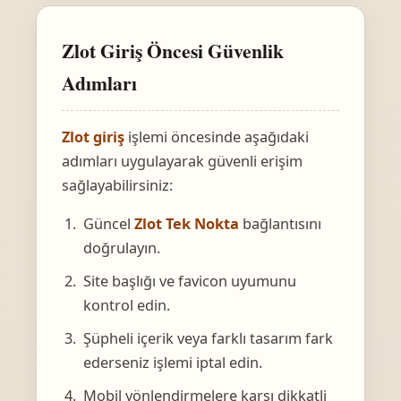
Zlot Giriş Öncesi Güvenlik
Adımları
Zlot giriş
işlemi öncesinde aşağıdaki
adımları uygulayarak güvenli erişim
sağlayabilirsiniz:
Güncel
Zlot Tek Nokta
bağlantısını
doğrulayın.
Site başlığı ve favicon uyumunu
kontrol edin.
Şüpheli içerik veya farklı tasarım fark
ederseniz işlemi iptal edin.
Mobil yönlendirmelere karşı dikkatli