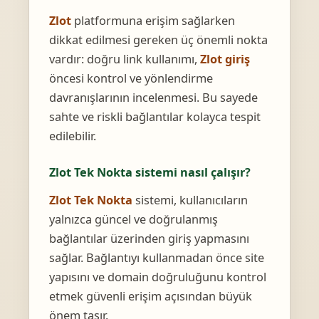
Zlot
platformuna erişim sağlarken
dikkat edilmesi gereken üç önemli nokta
vardır: doğru link kullanımı,
Zlot giriş
öncesi kontrol ve yönlendirme
davranışlarının incelenmesi. Bu sayede
sahte ve riskli bağlantılar kolayca tespit
edilebilir.
Zlot Tek Nokta sistemi nasıl çalışır?
Zlot Tek Nokta
sistemi, kullanıcıların
yalnızca güncel ve doğrulanmış
bağlantılar üzerinden giriş yapmasını
sağlar. Bağlantıyı kullanmadan önce site
yapısını ve domain doğruluğunu kontrol
etmek güvenli erişim açısından büyük
önem taşır.