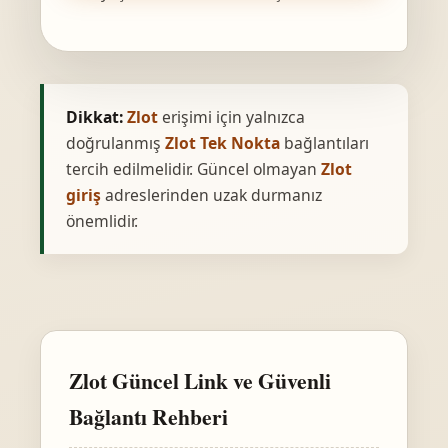
Dikkat:
Zlot
erişimi için yalnızca
doğrulanmış
Zlot Tek Nokta
bağlantıları
tercih edilmelidir. Güncel olmayan
Zlot
giriş
adreslerinden uzak durmanız
önemlidir.
Zlot Güncel Link ve Güvenli
Bağlantı Rehberi