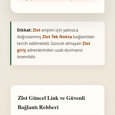
Dikkat:
Zlot
erişimi için yalnızca
doğrulanmış
Zlot Tek Nokta
bağlantıları
tercih edilmelidir. Güncel olmayan
Zlot
giriş
adreslerinden uzak durmanız
önemlidir.
Zlot Güncel Link ve Güvenli
Bağlantı Rehberi