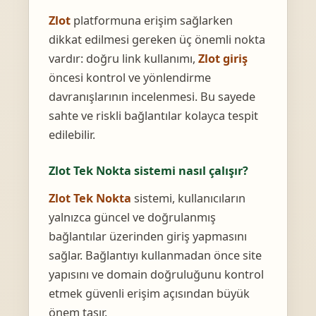
Zlot
platformuna erişim sağlarken
dikkat edilmesi gereken üç önemli nokta
vardır: doğru link kullanımı,
Zlot giriş
öncesi kontrol ve yönlendirme
davranışlarının incelenmesi. Bu sayede
sahte ve riskli bağlantılar kolayca tespit
edilebilir.
Zlot Tek Nokta sistemi nasıl çalışır?
Zlot Tek Nokta
sistemi, kullanıcıların
yalnızca güncel ve doğrulanmış
bağlantılar üzerinden giriş yapmasını
sağlar. Bağlantıyı kullanmadan önce site
yapısını ve domain doğruluğunu kontrol
etmek güvenli erişim açısından büyük
önem taşır.