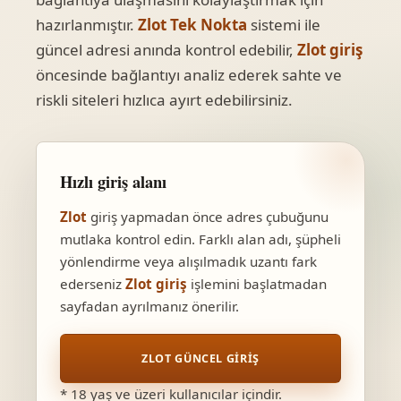
hazırlanmıştır.
Zlot Tek Nokta
sistemi ile
güncel adresi anında kontrol edebilir,
Zlot giriş
öncesinde bağlantıyı analiz ederek sahte ve
riskli siteleri hızlıca ayırt edebilirsiniz.
Hızlı giriş alanı
Zlot
giriş yapmadan önce adres çubuğunu
mutlaka kontrol edin. Farklı alan adı, şüpheli
yönlendirme veya alışılmadık uzantı fark
ederseniz
Zlot giriş
işlemini başlatmadan
sayfadan ayrılmanız önerilir.
ZLOT GÜNCEL GIRIŞ
* 18 yaş ve üzeri kullanıcılar içindir.