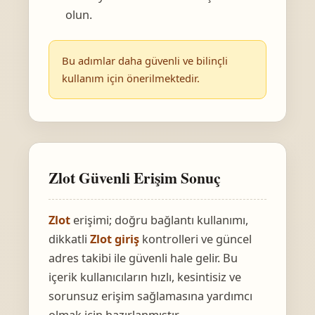
olun.
Bu adımlar daha güvenli ve bilinçli
kullanım için önerilmektedir.
Zlot Güvenli Erişim Sonuç
Zlot
erişimi; doğru bağlantı kullanımı,
dikkatli
Zlot giriş
kontrolleri ve güncel
adres takibi ile güvenli hale gelir. Bu
içerik kullanıcıların hızlı, kesintisiz ve
sorunsuz erişim sağlamasına yardımcı