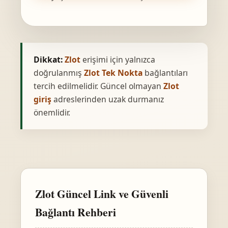
Dikkat:
Zlot
erişimi için yalnızca
doğrulanmış
Zlot Tek Nokta
bağlantıları
tercih edilmelidir. Güncel olmayan
Zlot
giriş
adreslerinden uzak durmanız
önemlidir.
Zlot Güncel Link ve Güvenli
Bağlantı Rehberi