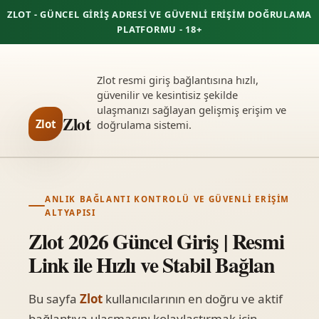
ZLOT - GÜNCEL GIRIŞ ADRESI VE GÜVENLI ERIŞIM DOĞRULAMA
PLATFORMU - 18+
Zlot resmi giriş bağlantısına hızlı,
güvenilir ve kesintisiz şekilde
ulaşmanızı sağlayan gelişmiş erişim ve
Zlot
Zlot
doğrulama sistemi.
ANLIK BAĞLANTI KONTROLÜ VE GÜVENLI ERIŞIM
ALTYAPISI
Zlot 2026 Güncel Giriş | Resmi
Link ile Hızlı ve Stabil Bağlan
Bu sayfa
Zlot
kullanıcılarının en doğru ve aktif
bağlantıya ulaşmasını kolaylaştırmak için