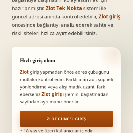
hazırlanmıştır.
Zlot Tek Nokta
sistemi ile
güncel adresi anında kontrol edebilir,
Zlot giriş
öncesinde bağlantıyı analiz ederek sahte ve
riskli siteleri hızlıca ayırt edebilirsiniz.
Hızlı giriş alanı
Zlot
giriş yapmadan önce adres çubuğunu
mutlaka kontrol edin. Farklı alan adı, şüpheli
yönlendirme veya alışılmadık uzantı fark
ederseniz
Zlot giriş
işlemini başlatmadan
sayfadan ayrılmanız önerilir.
ZLOT GÜNCEL GIRIŞ
* 18 yaş ve üzeri kullanıcılar içindir.