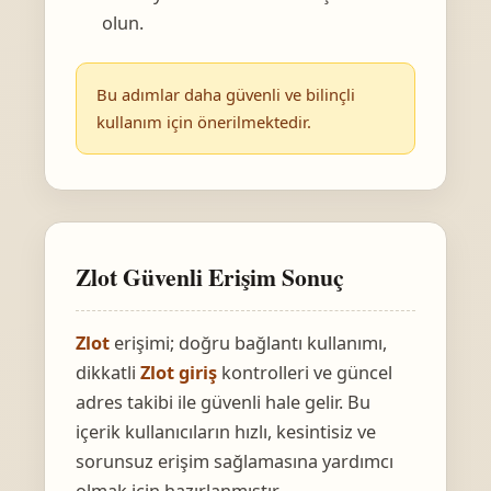
olun.
Bu adımlar daha güvenli ve bilinçli
kullanım için önerilmektedir.
Zlot Güvenli Erişim Sonuç
Zlot
erişimi; doğru bağlantı kullanımı,
dikkatli
Zlot giriş
kontrolleri ve güncel
adres takibi ile güvenli hale gelir. Bu
içerik kullanıcıların hızlı, kesintisiz ve
sorunsuz erişim sağlamasına yardımcı