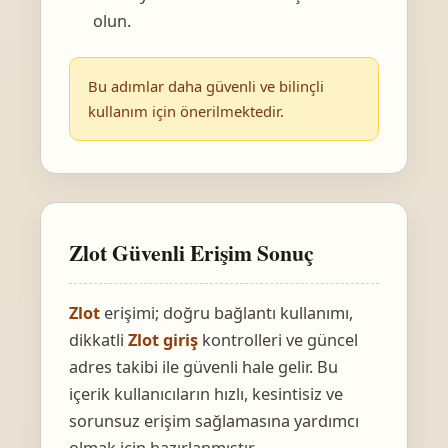
olun.
Bu adımlar daha güvenli ve bilinçli
kullanım için önerilmektedir.
Zlot Güvenli Erişim Sonuç
Zlot
erişimi; doğru bağlantı kullanımı,
dikkatli
Zlot giriş
kontrolleri ve güncel
adres takibi ile güvenli hale gelir. Bu
içerik kullanıcıların hızlı, kesintisiz ve
sorunsuz erişim sağlamasına yardımcı