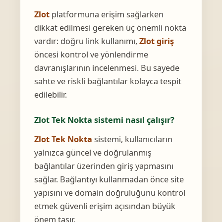
Zlot
platformuna erişim sağlarken
dikkat edilmesi gereken üç önemli nokta
vardır: doğru link kullanımı,
Zlot giriş
öncesi kontrol ve yönlendirme
davranışlarının incelenmesi. Bu sayede
sahte ve riskli bağlantılar kolayca tespit
edilebilir.
Zlot Tek Nokta sistemi nasıl çalışır?
Zlot Tek Nokta
sistemi, kullanıcıların
yalnızca güncel ve doğrulanmış
bağlantılar üzerinden giriş yapmasını
sağlar. Bağlantıyı kullanmadan önce site
yapısını ve domain doğruluğunu kontrol
etmek güvenli erişim açısından büyük
önem taşır.