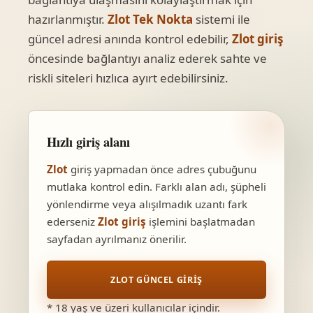
hazırlanmıştır.
Zlot Tek Nokta
sistemi ile
güncel adresi anında kontrol edebilir,
Zlot giriş
öncesinde bağlantıyı analiz ederek sahte ve
riskli siteleri hızlıca ayırt edebilirsiniz.
Hızlı giriş alanı
Zlot
giriş yapmadan önce adres çubuğunu
mutlaka kontrol edin. Farklı alan adı, şüpheli
yönlendirme veya alışılmadık uzantı fark
ederseniz
Zlot giriş
işlemini başlatmadan
sayfadan ayrılmanız önerilir.
ZLOT GÜNCEL GIRIŞ
* 18 yaş ve üzeri kullanıcılar içindir.