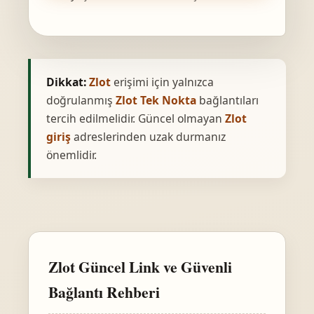
Dikkat:
Zlot
erişimi için yalnızca
doğrulanmış
Zlot Tek Nokta
bağlantıları
tercih edilmelidir. Güncel olmayan
Zlot
giriş
adreslerinden uzak durmanız
önemlidir.
Zlot Güncel Link ve Güvenli
Bağlantı Rehberi