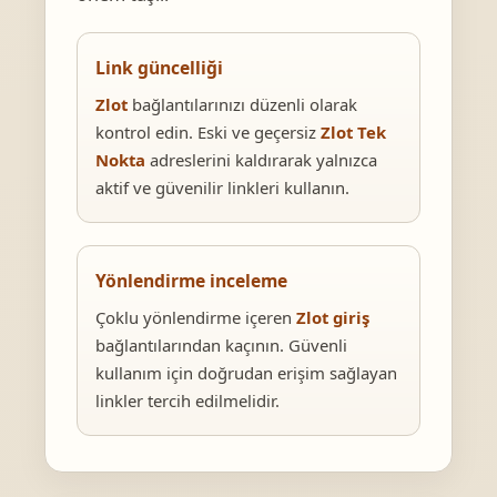
Link güncelliği
Zlot
bağlantılarınızı düzenli olarak
kontrol edin. Eski ve geçersiz
Zlot Tek
Nokta
adreslerini kaldırarak yalnızca
aktif ve güvenilir linkleri kullanın.
Yönlendirme inceleme
Çoklu yönlendirme içeren
Zlot giriş
bağlantılarından kaçının. Güvenli
kullanım için doğrudan erişim sağlayan
linkler tercih edilmelidir.