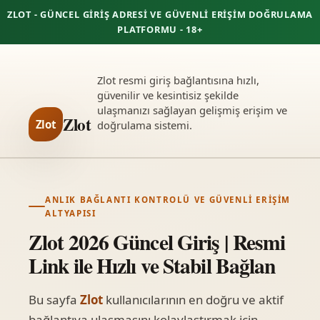
ZLOT - GÜNCEL GIRIŞ ADRESI VE GÜVENLI ERIŞIM DOĞRULAMA
PLATFORMU - 18+
Zlot resmi giriş bağlantısına hızlı,
güvenilir ve kesintisiz şekilde
ulaşmanızı sağlayan gelişmiş erişim ve
Zlot
Zlot
doğrulama sistemi.
ANLIK BAĞLANTI KONTROLÜ VE GÜVENLI ERIŞIM
ALTYAPISI
Zlot 2026 Güncel Giriş | Resmi
Link ile Hızlı ve Stabil Bağlan
Bu sayfa
Zlot
kullanıcılarının en doğru ve aktif
bağlantıya ulaşmasını kolaylaştırmak için