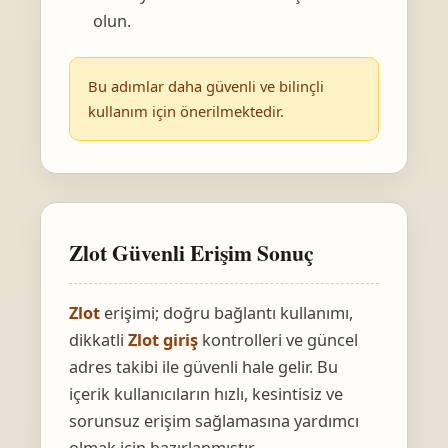
olun.
Bu adımlar daha güvenli ve bilinçli
kullanım için önerilmektedir.
Zlot Güvenli Erişim Sonuç
Zlot
erişimi; doğru bağlantı kullanımı,
dikkatli
Zlot giriş
kontrolleri ve güncel
adres takibi ile güvenli hale gelir. Bu
içerik kullanıcıların hızlı, kesintisiz ve
sorunsuz erişim sağlamasına yardımcı