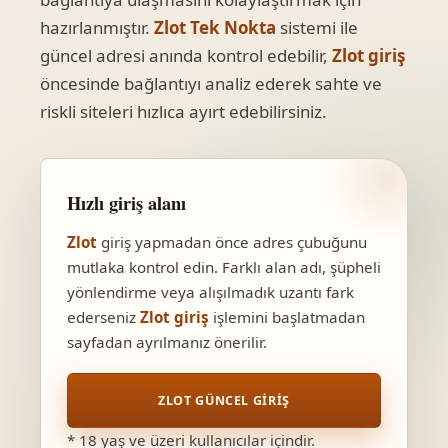
hazırlanmıştır.
Zlot Tek Nokta
sistemi ile
güncel adresi anında kontrol edebilir,
Zlot giriş
öncesinde bağlantıyı analiz ederek sahte ve
riskli siteleri hızlıca ayırt edebilirsiniz.
Hızlı giriş alanı
Zlot
giriş yapmadan önce adres çubuğunu
mutlaka kontrol edin. Farklı alan adı, şüpheli
yönlendirme veya alışılmadık uzantı fark
ederseniz
Zlot giriş
işlemini başlatmadan
sayfadan ayrılmanız önerilir.
ZLOT GÜNCEL GIRIŞ
* 18 yaş ve üzeri kullanıcılar içindir.