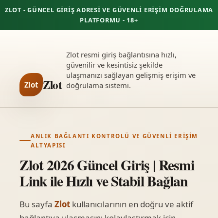
ZLOT - GÜNCEL GIRIŞ ADRESI VE GÜVENLI ERIŞIM DOĞRULAMA
PLATFORMU - 18+
Zlot resmi giriş bağlantısına hızlı,
güvenilir ve kesintisiz şekilde
ulaşmanızı sağlayan gelişmiş erişim ve
Zlot
Zlot
doğrulama sistemi.
ANLIK BAĞLANTI KONTROLÜ VE GÜVENLI ERIŞIM
ALTYAPISI
Zlot 2026 Güncel Giriş | Resmi
Link ile Hızlı ve Stabil Bağlan
Bu sayfa
Zlot
kullanıcılarının en doğru ve aktif
bağlantıya ulaşmasını kolaylaştırmak için