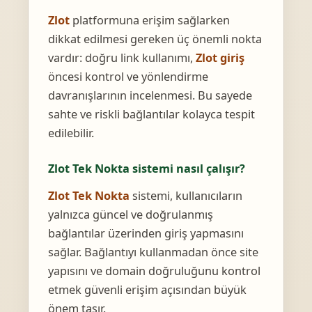
Zlot
platformuna erişim sağlarken
dikkat edilmesi gereken üç önemli nokta
vardır: doğru link kullanımı,
Zlot giriş
öncesi kontrol ve yönlendirme
davranışlarının incelenmesi. Bu sayede
sahte ve riskli bağlantılar kolayca tespit
edilebilir.
Zlot Tek Nokta sistemi nasıl çalışır?
Zlot Tek Nokta
sistemi, kullanıcıların
yalnızca güncel ve doğrulanmış
bağlantılar üzerinden giriş yapmasını
sağlar. Bağlantıyı kullanmadan önce site
yapısını ve domain doğruluğunu kontrol
etmek güvenli erişim açısından büyük
önem taşır.