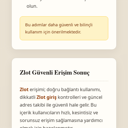
olun.
Bu adımlar daha güvenli ve bilinçli
kullanım için önerilmektedir.
Zlot Güvenli Erişim Sonuç
Zlot
erişimi; doğru bağlantı kullanımı,
dikkatli
Zlot giriş
kontrolleri ve güncel
adres takibi ile güvenli hale gelir. Bu
içerik kullanıcıların hızlı, kesintisiz ve
sorunsuz erişim sağlamasına yardımcı