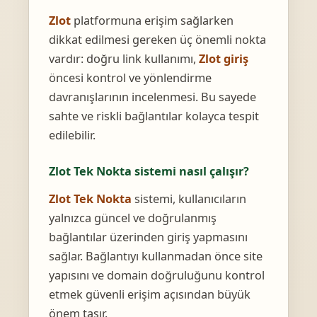
Zlot
platformuna erişim sağlarken
dikkat edilmesi gereken üç önemli nokta
vardır: doğru link kullanımı,
Zlot giriş
öncesi kontrol ve yönlendirme
davranışlarının incelenmesi. Bu sayede
sahte ve riskli bağlantılar kolayca tespit
edilebilir.
Zlot Tek Nokta sistemi nasıl çalışır?
Zlot Tek Nokta
sistemi, kullanıcıların
yalnızca güncel ve doğrulanmış
bağlantılar üzerinden giriş yapmasını
sağlar. Bağlantıyı kullanmadan önce site
yapısını ve domain doğruluğunu kontrol
etmek güvenli erişim açısından büyük
önem taşır.