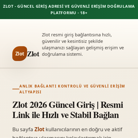
ZLOT - GÜNCEL GIRIŞ ADRESI VE GÜVENLI ERIŞIM DOĞRULAMA
PLATFORMU - 18+
Zlot resmi giriş bağlantısına hızlı,
güvenilir ve kesintisiz şekilde
ulaşmanızı sağlayan gelişmiş erişim ve
Zlot
Zlot
doğrulama sistemi.
ANLIK BAĞLANTI KONTROLÜ VE GÜVENLI ERIŞIM
ALTYAPISI
Zlot 2026 Güncel Giriş | Resmi
Link ile Hızlı ve Stabil Bağlan
Bu sayfa
Zlot
kullanıcılarının en doğru ve aktif
bağlantıya ulaşmasını kolaylaştırmak için