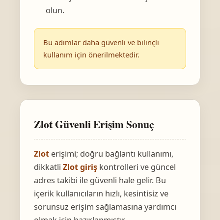
olun.
Bu adımlar daha güvenli ve bilinçli
kullanım için önerilmektedir.
Zlot Güvenli Erişim Sonuç
Zlot
erişimi; doğru bağlantı kullanımı,
dikkatli
Zlot giriş
kontrolleri ve güncel
adres takibi ile güvenli hale gelir. Bu
içerik kullanıcıların hızlı, kesintisiz ve
sorunsuz erişim sağlamasına yardımcı