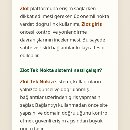
Zlot
platformuna erişim sağlarken
dikkat edilmesi gereken üç önemli nokta
vardır: doğru link kullanımı,
Zlot giriş
öncesi kontrol ve yönlendirme
davranışlarının incelenmesi. Bu sayede
sahte ve riskli bağlantılar kolayca tespit
edilebilir.
Zlot Tek Nokta sistemi nasıl çalışır?
Zlot Tek Nokta
sistemi, kullanıcıların
yalnızca güncel ve doğrulanmış
bağlantılar üzerinden giriş yapmasını
sağlar. Bağlantıyı kullanmadan önce site
yapısını ve domain doğruluğunu kontrol
etmek güvenli erişim açısından büyük
önem taşır.