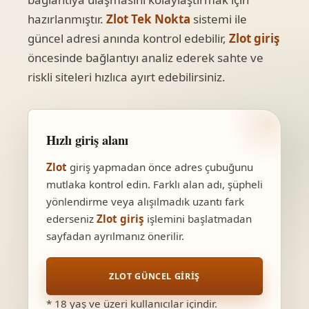
hazırlanmıştır.
Zlot Tek Nokta
sistemi ile
güncel adresi anında kontrol edebilir,
Zlot giriş
öncesinde bağlantıyı analiz ederek sahte ve
riskli siteleri hızlıca ayırt edebilirsiniz.
Hızlı giriş alanı
Zlot
giriş yapmadan önce adres çubuğunu
mutlaka kontrol edin. Farklı alan adı, şüpheli
yönlendirme veya alışılmadık uzantı fark
ederseniz
Zlot giriş
işlemini başlatmadan
sayfadan ayrılmanız önerilir.
ZLOT GÜNCEL GIRIŞ
* 18 yaş ve üzeri kullanıcılar içindir.