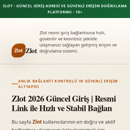
ZLOT - GÜNCEL GIRIŞ ADRESI VE GÜVENLI ERIŞIM DOĞRULAMA
PLATFORMU - 18+
Zlot resmi giriş bağlantısına hızlı,
güvenilir ve kesintisiz şekilde
ulaşmanızı sağlayan gelişmiş erişim ve
Zlot
Zlot
doğrulama sistemi.
ANLIK BAĞLANTI KONTROLÜ VE GÜVENLI ERIŞIM
ALTYAPISI
Zlot 2026 Güncel Giriş | Resmi
Link ile Hızlı ve Stabil Bağlan
Bu sayfa
Zlot
kullanıcılarının en doğru ve aktif
bağlantıya ulaşmasını kolaylaştırmak için