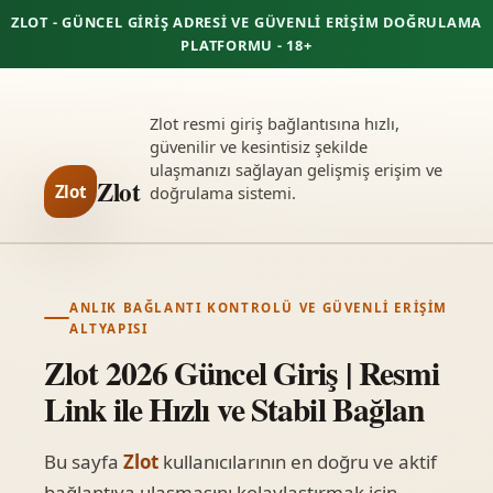
ZLOT - GÜNCEL GIRIŞ ADRESI VE GÜVENLI ERIŞIM DOĞRULAMA
PLATFORMU - 18+
Zlot resmi giriş bağlantısına hızlı,
güvenilir ve kesintisiz şekilde
ulaşmanızı sağlayan gelişmiş erişim ve
Zlot
Zlot
doğrulama sistemi.
ANLIK BAĞLANTI KONTROLÜ VE GÜVENLI ERIŞIM
ALTYAPISI
Zlot 2026 Güncel Giriş | Resmi
Link ile Hızlı ve Stabil Bağlan
Bu sayfa
Zlot
kullanıcılarının en doğru ve aktif
bağlantıya ulaşmasını kolaylaştırmak için