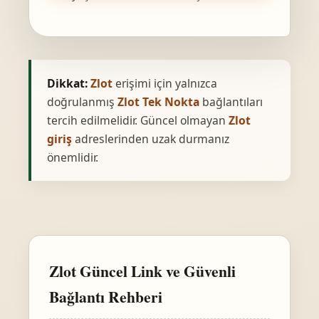
Dikkat:
Zlot
erişimi için yalnızca
doğrulanmış
Zlot Tek Nokta
bağlantıları
tercih edilmelidir. Güncel olmayan
Zlot
giriş
adreslerinden uzak durmanız
önemlidir.
Zlot Güncel Link ve Güvenli
Bağlantı Rehberi