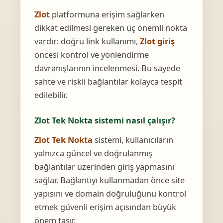
Zlot
platformuna erişim sağlarken
dikkat edilmesi gereken üç önemli nokta
vardır: doğru link kullanımı,
Zlot giriş
öncesi kontrol ve yönlendirme
davranışlarının incelenmesi. Bu sayede
sahte ve riskli bağlantılar kolayca tespit
edilebilir.
Zlot Tek Nokta sistemi nasıl çalışır?
Zlot Tek Nokta
sistemi, kullanıcıların
yalnızca güncel ve doğrulanmış
bağlantılar üzerinden giriş yapmasını
sağlar. Bağlantıyı kullanmadan önce site
yapısını ve domain doğruluğunu kontrol
etmek güvenli erişim açısından büyük
önem taşır.