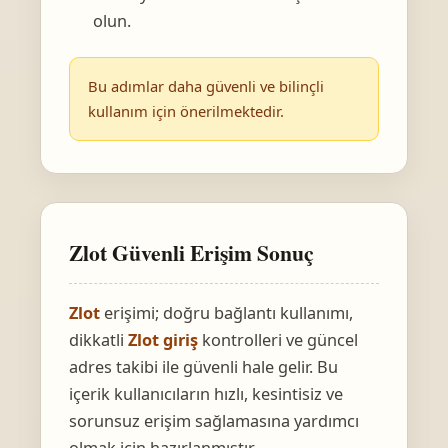
olun.
Bu adımlar daha güvenli ve bilinçli
kullanım için önerilmektedir.
Zlot Güvenli Erişim Sonuç
Zlot
erişimi; doğru bağlantı kullanımı,
dikkatli
Zlot giriş
kontrolleri ve güncel
adres takibi ile güvenli hale gelir. Bu
içerik kullanıcıların hızlı, kesintisiz ve
sorunsuz erişim sağlamasına yardımcı