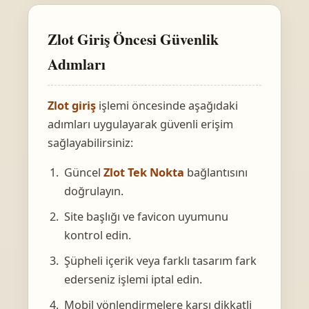
Zlot Giriş Öncesi Güvenlik
Adımları
Zlot giriş
işlemi öncesinde aşağıdaki
adımları uygulayarak güvenli erişim
sağlayabilirsiniz:
Güncel
Zlot Tek Nokta
bağlantısını
doğrulayın.
Site başlığı ve favicon uyumunu
kontrol edin.
Şüpheli içerik veya farklı tasarım fark
ederseniz işlemi iptal edin.
Mobil yönlendirmelere karşı dikkatli