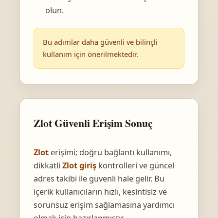
olun.
Bu adımlar daha güvenli ve bilinçli
kullanım için önerilmektedir.
Zlot Güvenli Erişim Sonuç
Zlot
erişimi; doğru bağlantı kullanımı,
dikkatli
Zlot giriş
kontrolleri ve güncel
adres takibi ile güvenli hale gelir. Bu
içerik kullanıcıların hızlı, kesintisiz ve
sorunsuz erişim sağlamasına yardımcı