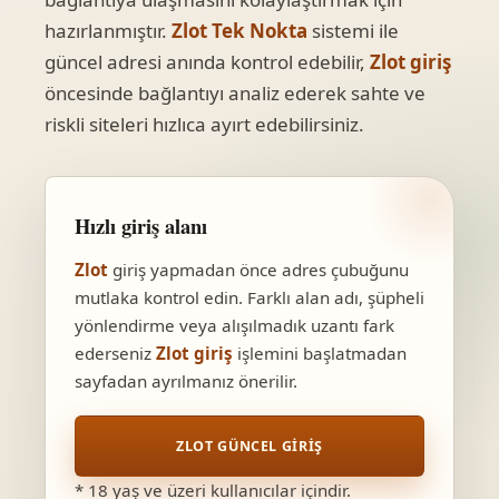
hazırlanmıştır.
Zlot Tek Nokta
sistemi ile
güncel adresi anında kontrol edebilir,
Zlot giriş
öncesinde bağlantıyı analiz ederek sahte ve
riskli siteleri hızlıca ayırt edebilirsiniz.
Hızlı giriş alanı
Zlot
giriş yapmadan önce adres çubuğunu
mutlaka kontrol edin. Farklı alan adı, şüpheli
yönlendirme veya alışılmadık uzantı fark
ederseniz
Zlot giriş
işlemini başlatmadan
sayfadan ayrılmanız önerilir.
ZLOT GÜNCEL GIRIŞ
* 18 yaş ve üzeri kullanıcılar içindir.