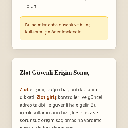
olun.
Bu adımlar daha güvenli ve bilinçli
kullanım için önerilmektedir.
Zlot Güvenli Erişim Sonuç
Zlot
erişimi; doğru bağlantı kullanımı,
dikkatli
Zlot giriş
kontrolleri ve güncel
adres takibi ile güvenli hale gelir. Bu
içerik kullanıcıların hızlı, kesintisiz ve
sorunsuz erişim sağlamasına yardımcı