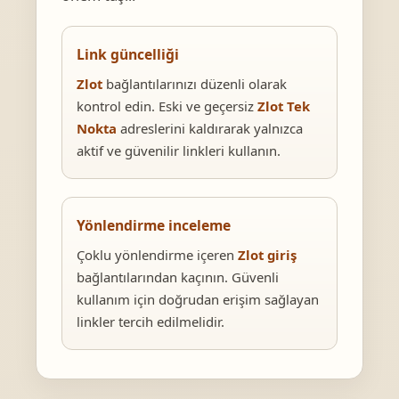
Link güncelliği
Zlot
bağlantılarınızı düzenli olarak
kontrol edin. Eski ve geçersiz
Zlot Tek
Nokta
adreslerini kaldırarak yalnızca
aktif ve güvenilir linkleri kullanın.
Yönlendirme inceleme
Çoklu yönlendirme içeren
Zlot giriş
bağlantılarından kaçının. Güvenli
kullanım için doğrudan erişim sağlayan
linkler tercih edilmelidir.