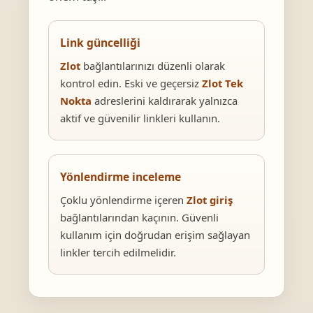
Link güncelliği
Zlot
bağlantılarınızı düzenli olarak
kontrol edin. Eski ve geçersiz
Zlot Tek
Nokta
adreslerini kaldırarak yalnızca
aktif ve güvenilir linkleri kullanın.
Yönlendirme inceleme
Çoklu yönlendirme içeren
Zlot giriş
bağlantılarından kaçının. Güvenli
kullanım için doğrudan erişim sağlayan
linkler tercih edilmelidir.