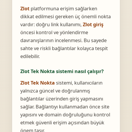
Zlot
platformuna erişim sağlarken
dikkat edilmesi gereken üç önemli nokta
vardır: doğru link kullanımı,
Zlot giriş
öncesi kontrol ve yönlendirme
davranışlarının incelenmesi. Bu sayede
sahte ve riskli bağlantılar kolayca tespit
edilebilir.
Zlot Tek Nokta sistemi nasıl çalışır?
Zlot Tek Nokta
sistemi, kullanıcıların
yalnızca güncel ve doğrulanmış
bağlantılar üzerinden giriş yapmasını
sağlar. Bağlantıyı kullanmadan önce site
yapısını ve domain doğruluğunu kontrol
etmek güvenli erişim açısından büyük
önem taşır.