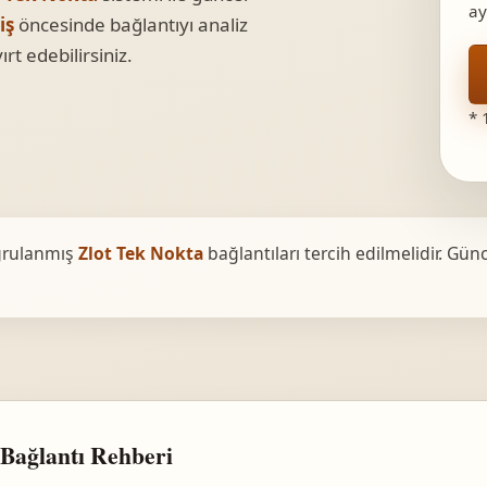
ay
iş
öncesinde bağlantıyı analiz
ırt edebilirsiniz.
* 
oğrulanmış
Zlot Tek Nokta
bağlantıları tercih edilmelidir. Gü
 Bağlantı Rehberi