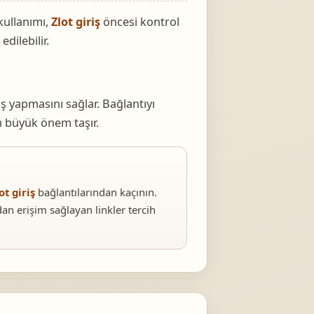
kullanımı,
Zlot giriş
öncesi kontrol
dilebilir.
ş yapmasını sağlar. Bağlantıyı
 büyük önem taşır.
ot giriş
bağlantılarından kaçının.
an erişim sağlayan linkler tercih