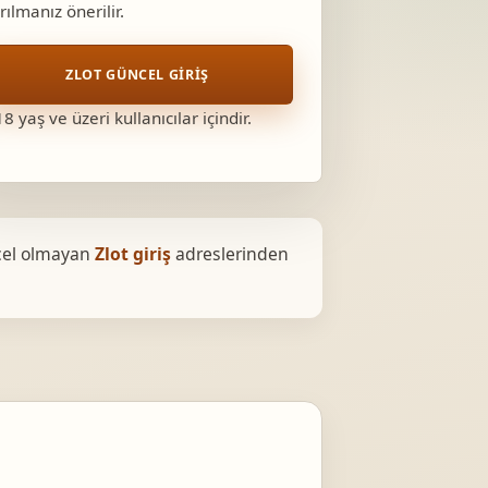
rılmanız önerilir.
ZLOT GÜNCEL GIRIŞ
18 yaş ve üzeri kullanıcılar içindir.
ncel olmayan
Zlot giriş
adreslerinden