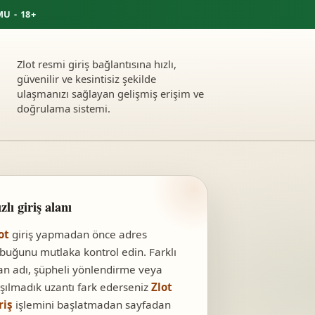
U - 18+
Zlot resmi giriş bağlantısına hızlı,
güvenilir ve kesintisiz şekilde
ulaşmanızı sağlayan gelişmiş erişim ve
doğrulama sistemi.
zlı giriş alanı
ot
giriş yapmadan önce adres
buğunu mutlaka kontrol edin. Farklı
an adı, şüpheli yönlendirme veya
ışılmadık uzantı fark ederseniz
Zlot
riş
işlemini başlatmadan sayfadan