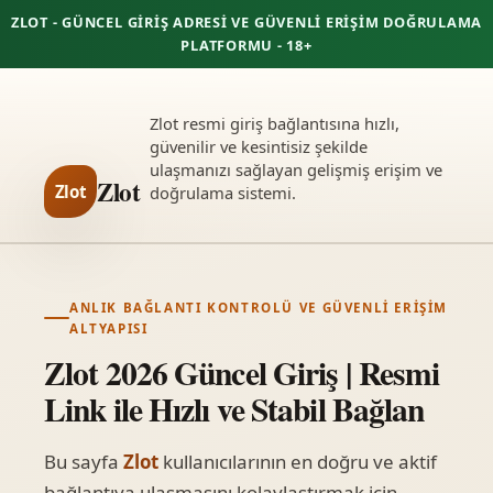
ZLOT - GÜNCEL GIRIŞ ADRESI VE GÜVENLI ERIŞIM DOĞRULAMA
PLATFORMU - 18+
Zlot resmi giriş bağlantısına hızlı,
güvenilir ve kesintisiz şekilde
ulaşmanızı sağlayan gelişmiş erişim ve
Zlot
Zlot
doğrulama sistemi.
ANLIK BAĞLANTI KONTROLÜ VE GÜVENLI ERIŞIM
ALTYAPISI
Zlot 2026 Güncel Giriş | Resmi
Link ile Hızlı ve Stabil Bağlan
Bu sayfa
Zlot
kullanıcılarının en doğru ve aktif
bağlantıya ulaşmasını kolaylaştırmak için