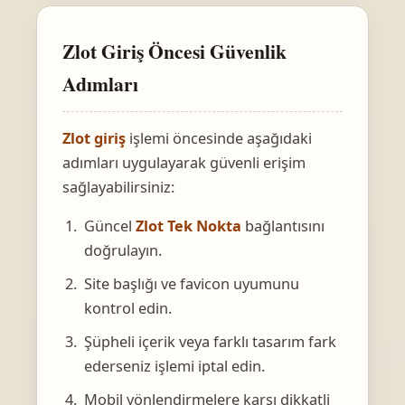
Zlot Giriş Öncesi Güvenlik
Adımları
Zlot giriş
işlemi öncesinde aşağıdaki
adımları uygulayarak güvenli erişim
sağlayabilirsiniz:
Güncel
Zlot Tek Nokta
bağlantısını
doğrulayın.
Site başlığı ve favicon uyumunu
kontrol edin.
Şüpheli içerik veya farklı tasarım fark
ederseniz işlemi iptal edin.
Mobil yönlendirmelere karşı dikkatli