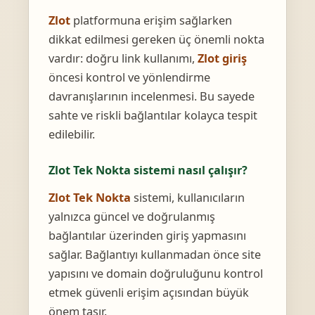
Zlot
platformuna erişim sağlarken
dikkat edilmesi gereken üç önemli nokta
vardır: doğru link kullanımı,
Zlot giriş
öncesi kontrol ve yönlendirme
davranışlarının incelenmesi. Bu sayede
sahte ve riskli bağlantılar kolayca tespit
edilebilir.
Zlot Tek Nokta sistemi nasıl çalışır?
Zlot Tek Nokta
sistemi, kullanıcıların
yalnızca güncel ve doğrulanmış
bağlantılar üzerinden giriş yapmasını
sağlar. Bağlantıyı kullanmadan önce site
yapısını ve domain doğruluğunu kontrol
etmek güvenli erişim açısından büyük
önem taşır.