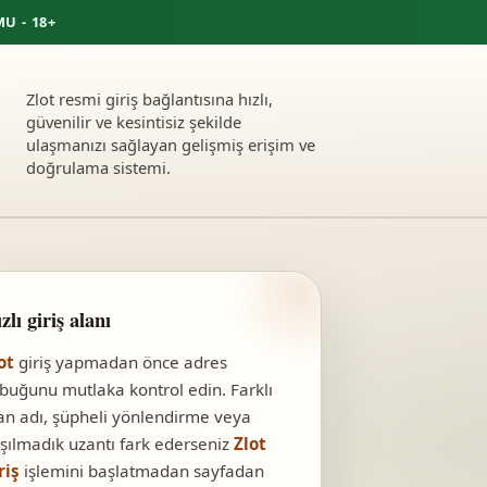
U - 18+
Zlot resmi giriş bağlantısına hızlı,
güvenilir ve kesintisiz şekilde
ulaşmanızı sağlayan gelişmiş erişim ve
doğrulama sistemi.
zlı giriş alanı
ot
giriş yapmadan önce adres
buğunu mutlaka kontrol edin. Farklı
an adı, şüpheli yönlendirme veya
ışılmadık uzantı fark ederseniz
Zlot
riş
işlemini başlatmadan sayfadan