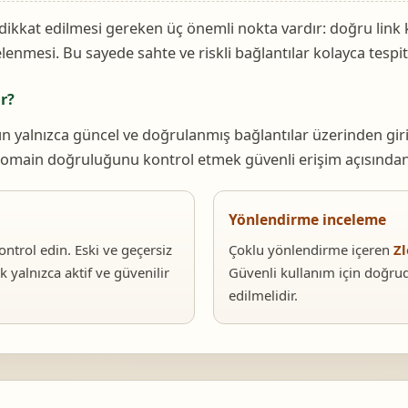
ikkat edilmesi gereken üç önemli nokta vardır: doğru link 
enmesi. Bu sayede sahte ve riskli bağlantılar kolayca tespit e
ır?
rın yalnızca güncel ve doğrulanmış bağlantılar üzerinden giri
 domain doğruluğunu kontrol etmek güvenli erişim açısından
Yönlendirme inceleme
ontrol edin. Eski ve geçersiz
Çoklu yönlendirme içeren
Zl
k yalnızca aktif ve güvenilir
Güvenli kullanım için doğrud
edilmelidir.