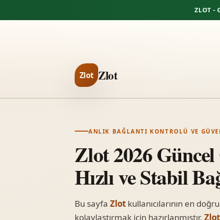
ZLOT -
Zlot
Zlot
ANLIK BAĞLANTI KONTROLÜ VE GÜVEN
Zlot 2026 Güncel 
Hızlı ve Stabil Ba
Bu sayfa
Zlot
kullanıcılarının en doğru
kolaylaştırmak için hazırlanmıştır.
Zlo