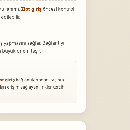
kullanımı,
Zlot giriş
öncesi kontrol
dilebilir.
ş yapmasını sağlar. Bağlantıyı
 büyük önem taşır.
ot giriş
bağlantılarından kaçının.
an erişim sağlayan linkler tercih