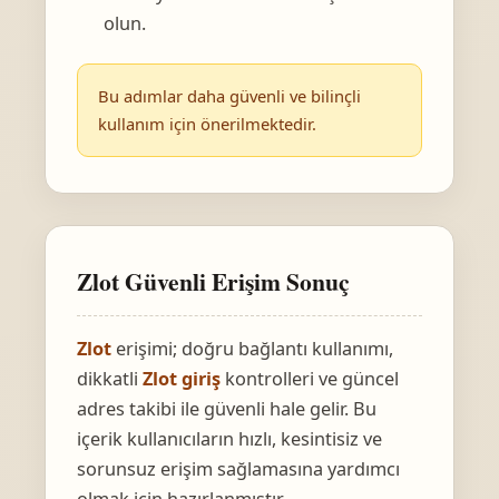
olun.
Bu adımlar daha güvenli ve bilinçli
kullanım için önerilmektedir.
Zlot Güvenli Erişim Sonuç
Zlot
erişimi; doğru bağlantı kullanımı,
dikkatli
Zlot giriş
kontrolleri ve güncel
adres takibi ile güvenli hale gelir. Bu
içerik kullanıcıların hızlı, kesintisiz ve
sorunsuz erişim sağlamasına yardımcı