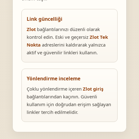
Link güncelliği
Zlot
bağlantılarınızı düzenli olarak
kontrol edin. Eski ve geçersiz
Zlot Tek
Nokta
adreslerini kaldırarak yalnızca
aktif ve güvenilir linkleri kullanın.
Yönlendirme inceleme
Çoklu yönlendirme içeren
Zlot giriş
bağlantılarından kaçının. Güvenli
kullanım için doğrudan erişim sağlayan
linkler tercih edilmelidir.