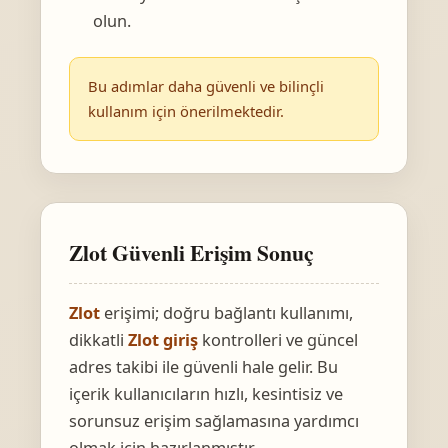
olun.
Bu adımlar daha güvenli ve bilinçli
kullanım için önerilmektedir.
Zlot Güvenli Erişim Sonuç
Zlot
erişimi; doğru bağlantı kullanımı,
dikkatli
Zlot giriş
kontrolleri ve güncel
adres takibi ile güvenli hale gelir. Bu
içerik kullanıcıların hızlı, kesintisiz ve
sorunsuz erişim sağlamasına yardımcı