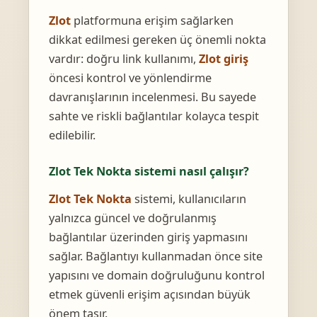
Zlot
platformuna erişim sağlarken
dikkat edilmesi gereken üç önemli nokta
vardır: doğru link kullanımı,
Zlot giriş
öncesi kontrol ve yönlendirme
davranışlarının incelenmesi. Bu sayede
sahte ve riskli bağlantılar kolayca tespit
edilebilir.
Zlot Tek Nokta sistemi nasıl çalışır?
Zlot Tek Nokta
sistemi, kullanıcıların
yalnızca güncel ve doğrulanmış
bağlantılar üzerinden giriş yapmasını
sağlar. Bağlantıyı kullanmadan önce site
yapısını ve domain doğruluğunu kontrol
etmek güvenli erişim açısından büyük
önem taşır.