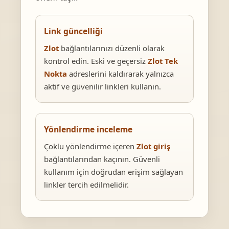
Link güncelliği
Zlot
bağlantılarınızı düzenli olarak
kontrol edin. Eski ve geçersiz
Zlot Tek
Nokta
adreslerini kaldırarak yalnızca
aktif ve güvenilir linkleri kullanın.
Yönlendirme inceleme
Çoklu yönlendirme içeren
Zlot giriş
bağlantılarından kaçının. Güvenli
kullanım için doğrudan erişim sağlayan
linkler tercih edilmelidir.