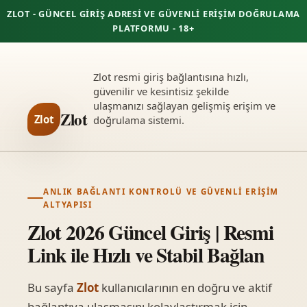
ZLOT - GÜNCEL GIRIŞ ADRESI VE GÜVENLI ERIŞIM DOĞRULAMA
PLATFORMU - 18+
Zlot resmi giriş bağlantısına hızlı,
güvenilir ve kesintisiz şekilde
ulaşmanızı sağlayan gelişmiş erişim ve
Zlot
Zlot
doğrulama sistemi.
ANLIK BAĞLANTI KONTROLÜ VE GÜVENLI ERIŞIM
ALTYAPISI
Zlot 2026 Güncel Giriş | Resmi
Link ile Hızlı ve Stabil Bağlan
Bu sayfa
Zlot
kullanıcılarının en doğru ve aktif
bağlantıya ulaşmasını kolaylaştırmak için