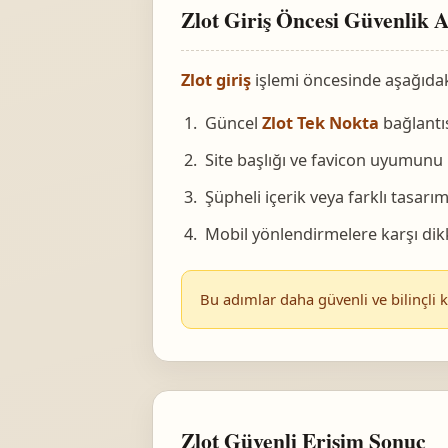
Zlot Giriş Öncesi Güvenlik 
Zlot giriş
işlemi öncesinde aşağıdaki
Güncel
Zlot Tek Nokta
bağlantıs
Site başlığı ve favicon uyumunu 
Şüpheli içerik veya farklı tasarım
Mobil yönlendirmelere karşı dikk
Bu adımlar daha güvenli ve bilinçli 
Zlot Güvenli Erişim Sonuç