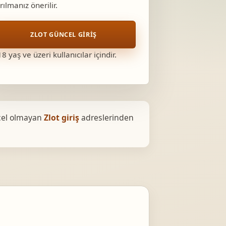
rılmanız önerilir.
ZLOT GÜNCEL GIRIŞ
18 yaş ve üzeri kullanıcılar içindir.
ncel olmayan
Zlot giriş
adreslerinden