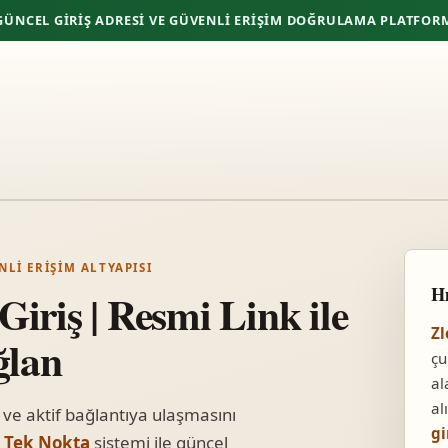
 GÜNCEL GIRIŞ ADRESI VE GÜVENLI ERIŞIM DOĞRULAMA PLATFORM
LI ERIŞIM ALTYAPISI
Hı
Giriş | Resmi Link ile
Zl
ğlan
çu
al
al
 ve aktif bağlantıya ulaşmasını
gi
t Tek Nokta
sistemi ile güncel