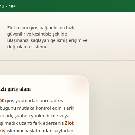
U - 18+
Zlot resmi giriş bağlantısına hızlı,
güvenilir ve kesintisiz şekilde
ulaşmanızı sağlayan gelişmiş erişim ve
doğrulama sistemi.
zlı giriş alanı
ot
giriş yapmadan önce adres
buğunu mutlaka kontrol edin. Farklı
an adı, şüpheli yönlendirme veya
ışılmadık uzantı fark ederseniz
Zlot
riş
işlemini başlatmadan sayfadan