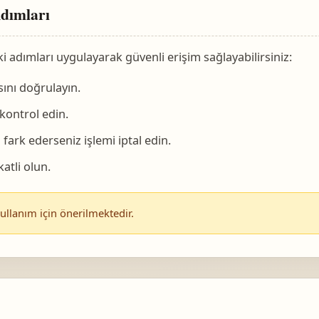
Adımları
 adımları uygulayarak güvenli erişim sağlayabilirsiniz:
ını doğrulayın.
kontrol edin.
 fark ederseniz işlemi iptal edin.
atli olun.
kullanım için önerilmektedir.