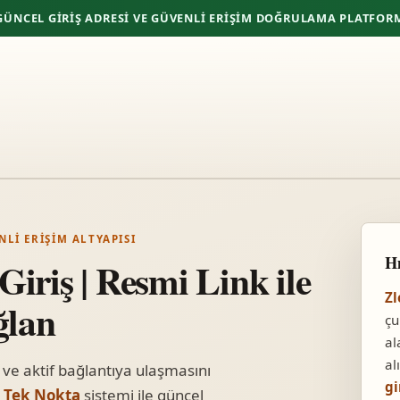
 GÜNCEL GIRIŞ ADRESI VE GÜVENLI ERIŞIM DOĞRULAMA PLATFORM
LI ERIŞIM ALTYAPISI
Hı
Giriş | Resmi Link ile
Zl
ğlan
çu
al
al
 ve aktif bağlantıya ulaşmasını
gi
t Tek Nokta
sistemi ile güncel