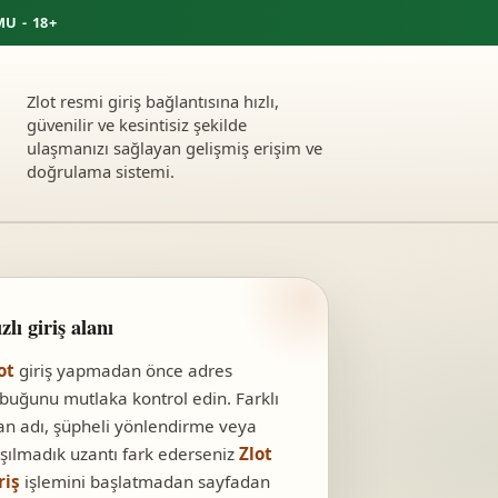
U - 18+
Zlot resmi giriş bağlantısına hızlı,
güvenilir ve kesintisiz şekilde
ulaşmanızı sağlayan gelişmiş erişim ve
doğrulama sistemi.
zlı giriş alanı
ot
giriş yapmadan önce adres
buğunu mutlaka kontrol edin. Farklı
an adı, şüpheli yönlendirme veya
ışılmadık uzantı fark ederseniz
Zlot
riş
işlemini başlatmadan sayfadan