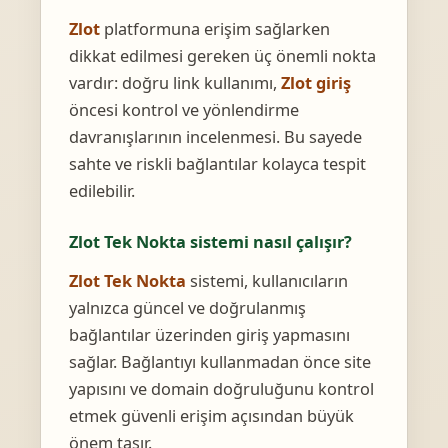
Zlot
platformuna erişim sağlarken
dikkat edilmesi gereken üç önemli nokta
vardır: doğru link kullanımı,
Zlot giriş
öncesi kontrol ve yönlendirme
davranışlarının incelenmesi. Bu sayede
sahte ve riskli bağlantılar kolayca tespit
edilebilir.
Zlot Tek Nokta sistemi nasıl çalışır?
Zlot Tek Nokta
sistemi, kullanıcıların
yalnızca güncel ve doğrulanmış
bağlantılar üzerinden giriş yapmasını
sağlar. Bağlantıyı kullanmadan önce site
yapısını ve domain doğruluğunu kontrol
etmek güvenli erişim açısından büyük
önem taşır.