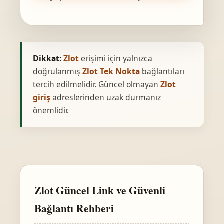
Dikkat:
Zlot
erişimi için yalnızca
doğrulanmış
Zlot Tek Nokta
bağlantıları
tercih edilmelidir. Güncel olmayan
Zlot
giriş
adreslerinden uzak durmanız
önemlidir.
Zlot Güncel Link ve Güvenli
Bağlantı Rehberi