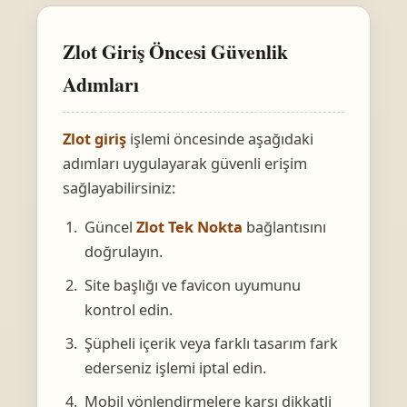
Zlot Giriş Öncesi Güvenlik
Adımları
Zlot giriş
işlemi öncesinde aşağıdaki
adımları uygulayarak güvenli erişim
sağlayabilirsiniz:
Güncel
Zlot Tek Nokta
bağlantısını
doğrulayın.
Site başlığı ve favicon uyumunu
kontrol edin.
Şüpheli içerik veya farklı tasarım fark
ederseniz işlemi iptal edin.
Mobil yönlendirmelere karşı dikkatli