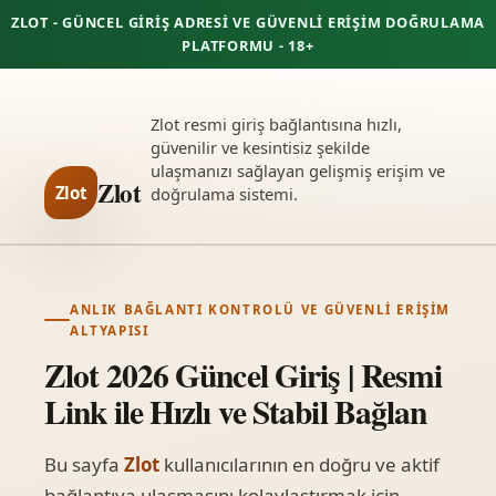
ZLOT - GÜNCEL GIRIŞ ADRESI VE GÜVENLI ERIŞIM DOĞRULAMA
PLATFORMU - 18+
Zlot resmi giriş bağlantısına hızlı,
güvenilir ve kesintisiz şekilde
ulaşmanızı sağlayan gelişmiş erişim ve
Zlot
Zlot
doğrulama sistemi.
ANLIK BAĞLANTI KONTROLÜ VE GÜVENLI ERIŞIM
ALTYAPISI
Zlot 2026 Güncel Giriş | Resmi
Link ile Hızlı ve Stabil Bağlan
Bu sayfa
Zlot
kullanıcılarının en doğru ve aktif
bağlantıya ulaşmasını kolaylaştırmak için