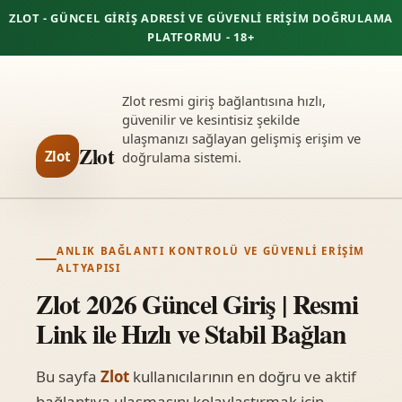
ZLOT - GÜNCEL GIRIŞ ADRESI VE GÜVENLI ERIŞIM DOĞRULAMA
PLATFORMU - 18+
Zlot resmi giriş bağlantısına hızlı,
güvenilir ve kesintisiz şekilde
ulaşmanızı sağlayan gelişmiş erişim ve
Zlot
Zlot
doğrulama sistemi.
ANLIK BAĞLANTI KONTROLÜ VE GÜVENLI ERIŞIM
ALTYAPISI
Zlot 2026 Güncel Giriş | Resmi
Link ile Hızlı ve Stabil Bağlan
Bu sayfa
Zlot
kullanıcılarının en doğru ve aktif
bağlantıya ulaşmasını kolaylaştırmak için