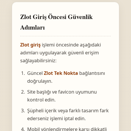
Zlot Giriş Öncesi Güvenlik
Adımları
Zlot giriş
işlemi öncesinde aşağıdaki
adımları uygulayarak güvenli erişim
sağlayabilirsiniz:
Güncel
Zlot Tek Nokta
bağlantısını
doğrulayın.
Site başlığı ve favicon uyumunu
kontrol edin.
Şüpheli içerik veya farklı tasarım fark
ederseniz işlemi iptal edin.
Mobil yönlendirmelere karşı dikkatli