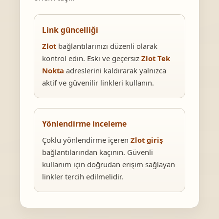
Link güncelliği
Zlot
bağlantılarınızı düzenli olarak
kontrol edin. Eski ve geçersiz
Zlot Tek
Nokta
adreslerini kaldırarak yalnızca
aktif ve güvenilir linkleri kullanın.
Yönlendirme inceleme
Çoklu yönlendirme içeren
Zlot giriş
bağlantılarından kaçının. Güvenli
kullanım için doğrudan erişim sağlayan
linkler tercih edilmelidir.