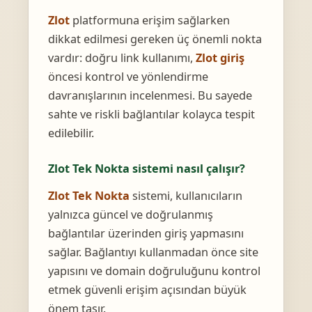
Zlot
platformuna erişim sağlarken
dikkat edilmesi gereken üç önemli nokta
vardır: doğru link kullanımı,
Zlot giriş
öncesi kontrol ve yönlendirme
davranışlarının incelenmesi. Bu sayede
sahte ve riskli bağlantılar kolayca tespit
edilebilir.
Zlot Tek Nokta sistemi nasıl çalışır?
Zlot Tek Nokta
sistemi, kullanıcıların
yalnızca güncel ve doğrulanmış
bağlantılar üzerinden giriş yapmasını
sağlar. Bağlantıyı kullanmadan önce site
yapısını ve domain doğruluğunu kontrol
etmek güvenli erişim açısından büyük
önem taşır.