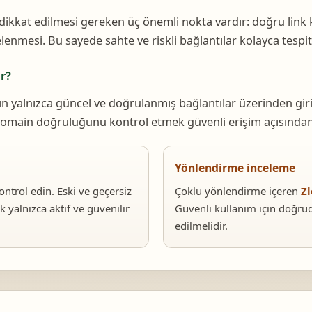
ikkat edilmesi gereken üç önemli nokta vardır: doğru link 
enmesi. Bu sayede sahte ve riskli bağlantılar kolayca tespit e
ır?
rın yalnızca güncel ve doğrulanmış bağlantılar üzerinden giri
 domain doğruluğunu kontrol etmek güvenli erişim açısından
Yönlendirme inceleme
ontrol edin. Eski ve geçersiz
Çoklu yönlendirme içeren
Zl
k yalnızca aktif ve güvenilir
Güvenli kullanım için doğrud
edilmelidir.