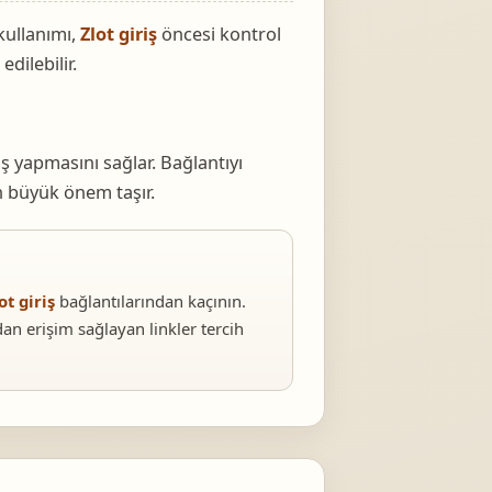
kullanımı,
Zlot giriş
öncesi kontrol
dilebilir.
ş yapmasını sağlar. Bağlantıyı
 büyük önem taşır.
ot giriş
bağlantılarından kaçının.
an erişim sağlayan linkler tercih