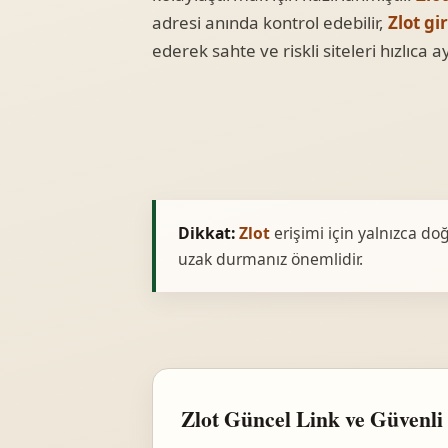
adresi anında kontrol edebilir,
Zlot gir
ederek sahte ve riskli siteleri hızlıca ay
Dikkat:
Zlot
erişimi için yalnızca d
uzak durmanız önemlidir.
Zlot Güncel Link ve Güvenli