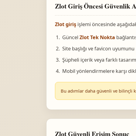
Zlot Giriş Öncesi Güvenlik 
Zlot giriş
işlemi öncesinde aşağıdaki
Güncel
Zlot Tek Nokta
bağlantıs
Site başlığı ve favicon uyumunu 
Şüpheli içerik veya farklı tasarım
Mobil yönlendirmelere karşı dikk
Bu adımlar daha güvenli ve bilinçli 
Zlot Güvenli Erişim Sonuç