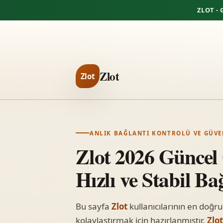
ZLOT -
Zlot
Zlot
ANLIK BAĞLANTI KONTROLÜ VE GÜVEN
Zlot 2026 Güncel 
Hızlı ve Stabil Ba
Bu sayfa
Zlot
kullanıcılarının en doğru
kolaylaştırmak için hazırlanmıştır.
Zlo