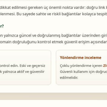
ikkat edilmesi gereken üç önemli nokta vardır: doğru link 
enmesi. Bu sayede sahte ve riskli bağlantılar kolayca tespit e
ır?
rın yalnızca güncel ve doğrulanmış bağlantılar üzerinden giri
 domain doğruluğunu kontrol etmek güvenli erişim açısından
Yönlendirme inceleme
ontrol edin. Eski ve geçersiz
Çoklu yönlendirme içeren
Zl
k yalnızca aktif ve güvenilir
Güvenli kullanım için doğrud
edilmelidir.