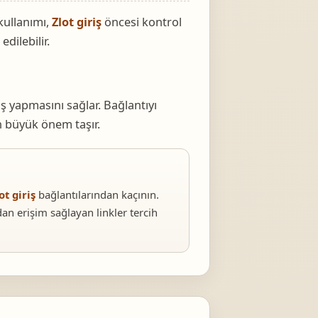
kullanımı,
Zlot giriş
öncesi kontrol
dilebilir.
ş yapmasını sağlar. Bağlantıyı
 büyük önem taşır.
ot giriş
bağlantılarından kaçının.
an erişim sağlayan linkler tercih