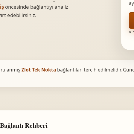
ay
iş
öncesinde bağlantıyı analiz
ırt edebilirsiniz.
* 
oğrulanmış
Zlot Tek Nokta
bağlantıları tercih edilmelidir. Gü
 Bağlantı Rehberi