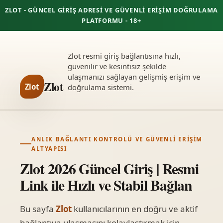
ZLOT - GÜNCEL GIRIŞ ADRESI VE GÜVENLI ERIŞIM DOĞRULAMA
PLATFORMU - 18+
Zlot resmi giriş bağlantısına hızlı,
güvenilir ve kesintisiz şekilde
ulaşmanızı sağlayan gelişmiş erişim ve
Zlot
Zlot
doğrulama sistemi.
ANLIK BAĞLANTI KONTROLÜ VE GÜVENLI ERIŞIM
ALTYAPISI
Zlot 2026 Güncel Giriş | Resmi
Link ile Hızlı ve Stabil Bağlan
Bu sayfa
Zlot
kullanıcılarının en doğru ve aktif
bağlantıya ulaşmasını kolaylaştırmak için