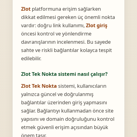
Zlot
platformuna erişim sağlarken
dikkat edilmesi gereken üç önemli nokta
vardır: doğru link kullanımı,
Zlot giriş
öncesi kontrol ve yönlendirme
davranışlarının incelenmesi. Bu sayede
sahte ve riskli bağlantılar kolayca tespit
edilebilir.
Zlot Tek Nokta sistemi nasıl çalışır?
Zlot Tek Nokta
sistemi, kullanıcıların
yalnızca güncel ve doğrulanmış
bağlantılar üzerinden giriş yapmasını
sağlar. Bağlantıyı kullanmadan önce site
yapısını ve domain doğruluğunu kontrol
etmek güvenli erişim açısından büyük
önem taşır.