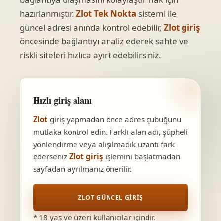
hazırlanmıştır.
Zlot Tek Nokta
sistemi ile
güncel adresi anında kontrol edebilir,
Zlot giriş
öncesinde bağlantıyı analiz ederek sahte ve
riskli siteleri hızlıca ayırt edebilirsiniz.
Hızlı giriş alanı
Zlot
giriş yapmadan önce adres çubuğunu
mutlaka kontrol edin. Farklı alan adı, şüpheli
yönlendirme veya alışılmadık uzantı fark
ederseniz
Zlot giriş
işlemini başlatmadan
sayfadan ayrılmanız önerilir.
ZLOT GÜNCEL GIRIŞ
* 18 yaş ve üzeri kullanıcılar içindir.