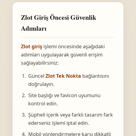
Zlot Giriş Öncesi Güvenlik
Adımları
Zlot giriş
işlemi öncesinde aşağıdaki
adımları uygulayarak güvenli erişim
sağlayabilirsiniz:
Güncel
Zlot Tek Nokta
bağlantısını
doğrulayın.
Site başlığı ve favicon uyumunu
kontrol edin.
Şüpheli içerik veya farklı tasarım fark
ederseniz işlemi iptal edin.
Mobil yönlendirmelere karşı dikkatli