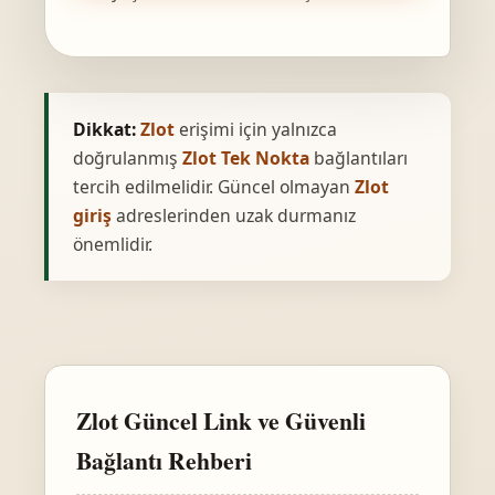
Dikkat:
Zlot
erişimi için yalnızca
doğrulanmış
Zlot Tek Nokta
bağlantıları
tercih edilmelidir. Güncel olmayan
Zlot
giriş
adreslerinden uzak durmanız
önemlidir.
Zlot Güncel Link ve Güvenli
Bağlantı Rehberi