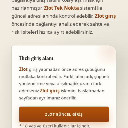
hazırlanmıştır.
Zlot Tek Nokta
sistemi ile
güncel adresi anında kontrol edebilir,
Zlot giriş
öncesinde bağlantıyı analiz ederek sahte ve
riskli siteleri hızlıca ayırt edebilirsiniz.
Hızlı giriş alanı
Zlot
giriş yapmadan önce adres çubuğunu
mutlaka kontrol edin. Farklı alan adı, şüpheli
yönlendirme veya alışılmadık uzantı fark
ederseniz
Zlot giriş
işlemini başlatmadan
sayfadan ayrılmanız önerilir.
ZLOT GÜNCEL GIRIŞ
* 18 yaş ve üzeri kullanıcılar içindir.