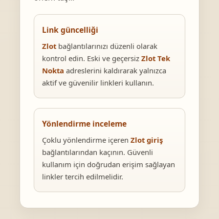
Link güncelliği
Zlot
bağlantılarınızı düzenli olarak
kontrol edin. Eski ve geçersiz
Zlot Tek
Nokta
adreslerini kaldırarak yalnızca
aktif ve güvenilir linkleri kullanın.
Yönlendirme inceleme
Çoklu yönlendirme içeren
Zlot giriş
bağlantılarından kaçının. Güvenli
kullanım için doğrudan erişim sağlayan
linkler tercih edilmelidir.