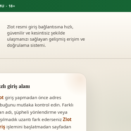
U - 18+
Zlot resmi giriş bağlantısına hızlı,
güvenilir ve kesintisiz şekilde
ulaşmanızı sağlayan gelişmiş erişim ve
doğrulama sistemi.
zlı giriş alanı
ot
giriş yapmadan önce adres
buğunu mutlaka kontrol edin. Farklı
an adı, şüpheli yönlendirme veya
ışılmadık uzantı fark ederseniz
Zlot
riş
işlemini başlatmadan sayfadan