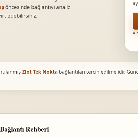
ay
iş
öncesinde bağlantıyı analiz
ırt edebilirsiniz.
* 
oğrulanmış
Zlot Tek Nokta
bağlantıları tercih edilmelidir. Gü
 Bağlantı Rehberi