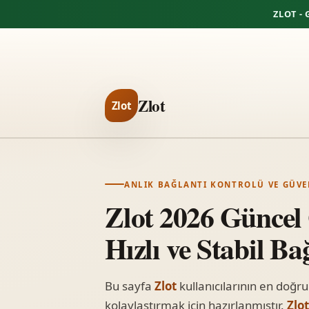
ZLOT -
Zlot
Zlot
ANLIK BAĞLANTI KONTROLÜ VE GÜVEN
Zlot 2026 Güncel 
Hızlı ve Stabil Ba
Bu sayfa
Zlot
kullanıcılarının en doğru
kolaylaştırmak için hazırlanmıştır.
Zlo