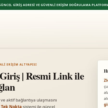
 GÜNCEL GIRIŞ ADRESI VE GÜVENLI ERIŞIM DOĞRULAMA PLATFORM
LI ERIŞIM ALTYAPISI
Hı
Giriş | Resmi Link ile
Zl
ğlan
çu
al
al
 ve aktif bağlantıya ulaşmasını
gi
t Tek Nokta
sistemi ile güncel