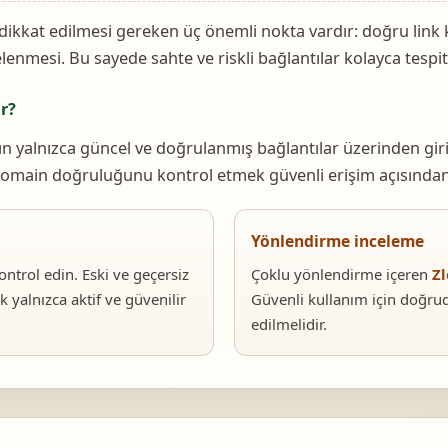
ikkat edilmesi gereken üç önemli nokta vardır: doğru link 
enmesi. Bu sayede sahte ve riskli bağlantılar kolayca tespit e
ır?
rın yalnızca güncel ve doğrulanmış bağlantılar üzerinden giri
 domain doğruluğunu kontrol etmek güvenli erişim açısından
Yönlendirme inceleme
ontrol edin. Eski ve geçersiz
Çoklu yönlendirme içeren
Zl
k yalnızca aktif ve güvenilir
Güvenli kullanım için doğrud
edilmelidir.