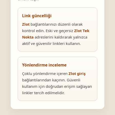
Link güncelliği
Zlot
bağlantılarınızı düzenli olarak
kontrol edin. Eski ve geçersiz
Zlot Tek
Nokta
adreslerini kaldırarak yalnızca
aktif ve güvenilir linkleri kullanın.
Yönlendirme inceleme
Çoklu yönlendirme içeren
Zlot giriş
bağlantılarından kaçının. Güvenli
kullanım için doğrudan erişim sağlayan
linkler tercih edilmelidir.