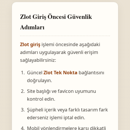
Zlot Giriş Öncesi Güvenlik
Adımları
Zlot giriş
işlemi öncesinde aşağıdaki
adımları uygulayarak güvenli erişim
sağlayabilirsiniz:
Güncel
Zlot Tek Nokta
bağlantısını
doğrulayın.
Site başlığı ve favicon uyumunu
kontrol edin.
Şüpheli içerik veya farklı tasarım fark
ederseniz işlemi iptal edin.
Mobil yönlendirmelere karşı dikkatli