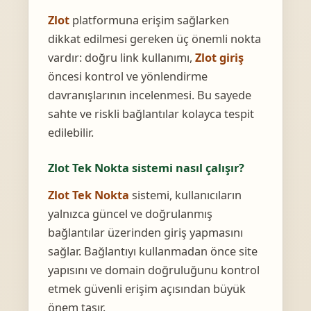
Zlot
platformuna erişim sağlarken
dikkat edilmesi gereken üç önemli nokta
vardır: doğru link kullanımı,
Zlot giriş
öncesi kontrol ve yönlendirme
davranışlarının incelenmesi. Bu sayede
sahte ve riskli bağlantılar kolayca tespit
edilebilir.
Zlot Tek Nokta sistemi nasıl çalışır?
Zlot Tek Nokta
sistemi, kullanıcıların
yalnızca güncel ve doğrulanmış
bağlantılar üzerinden giriş yapmasını
sağlar. Bağlantıyı kullanmadan önce site
yapısını ve domain doğruluğunu kontrol
etmek güvenli erişim açısından büyük
önem taşır.