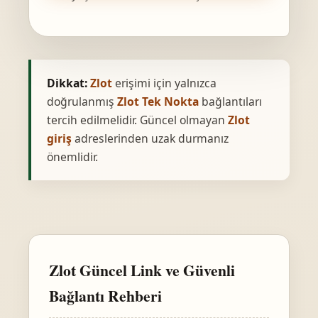
Dikkat:
Zlot
erişimi için yalnızca
doğrulanmış
Zlot Tek Nokta
bağlantıları
tercih edilmelidir. Güncel olmayan
Zlot
giriş
adreslerinden uzak durmanız
önemlidir.
Zlot Güncel Link ve Güvenli
Bağlantı Rehberi