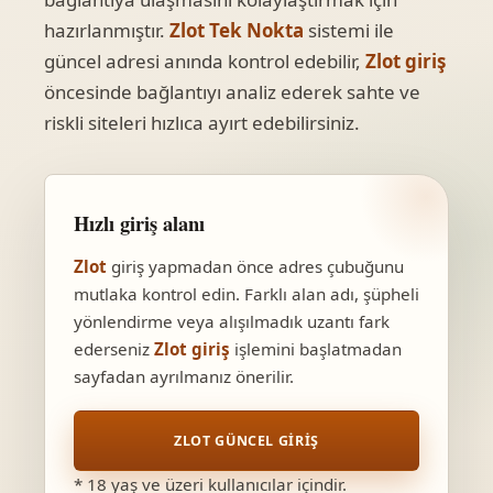
hazırlanmıştır.
Zlot Tek Nokta
sistemi ile
güncel adresi anında kontrol edebilir,
Zlot giriş
öncesinde bağlantıyı analiz ederek sahte ve
riskli siteleri hızlıca ayırt edebilirsiniz.
Hızlı giriş alanı
Zlot
giriş yapmadan önce adres çubuğunu
mutlaka kontrol edin. Farklı alan adı, şüpheli
yönlendirme veya alışılmadık uzantı fark
ederseniz
Zlot giriş
işlemini başlatmadan
sayfadan ayrılmanız önerilir.
ZLOT GÜNCEL GIRIŞ
* 18 yaş ve üzeri kullanıcılar içindir.