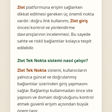
Zlot
platformuna erişim sağlarken
dikkat edilmesi gereken üç önemli nokta
vardır: doğru link kullanımı,
Zlot giriş
öncesi kontrol ve yönlendirme
davranışlarının incelenmesi. Bu sayede
sahte ve riskli bağlantılar kolayca tespit
edilebilir.
Zlot Tek Nokta sistemi nasıl çalışır?
Zlot Tek Nokta
sistemi, kullanıcıların
yalnızca güncel ve doğrulanmış
bağlantılar üzerinden giriş yapmasını
sağlar. Bağlantıyı kullanmadan önce site
yapısını ve domain doğruluğunu kontrol
etmek güvenli erişim açısından büyük
önem taşır.