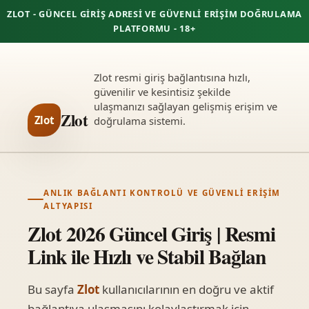
ZLOT - GÜNCEL GIRIŞ ADRESI VE GÜVENLI ERIŞIM DOĞRULAMA
PLATFORMU - 18+
Zlot resmi giriş bağlantısına hızlı,
güvenilir ve kesintisiz şekilde
ulaşmanızı sağlayan gelişmiş erişim ve
Zlot
Zlot
doğrulama sistemi.
ANLIK BAĞLANTI KONTROLÜ VE GÜVENLI ERIŞIM
ALTYAPISI
Zlot 2026 Güncel Giriş | Resmi
Link ile Hızlı ve Stabil Bağlan
Bu sayfa
Zlot
kullanıcılarının en doğru ve aktif
bağlantıya ulaşmasını kolaylaştırmak için