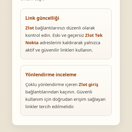
Link güncelliği
Zlot
bağlantılarınızı düzenli olarak
kontrol edin. Eski ve geçersiz
Zlot Tek
Nokta
adreslerini kaldırarak yalnızca
aktif ve güvenilir linkleri kullanın.
Yönlendirme inceleme
Çoklu yönlendirme içeren
Zlot giriş
bağlantılarından kaçının. Güvenli
kullanım için doğrudan erişim sağlayan
linkler tercih edilmelidir.