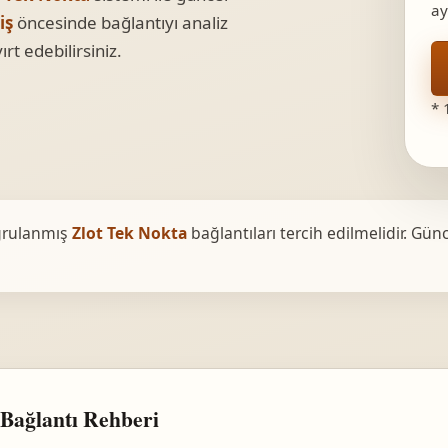
ay
iş
öncesinde bağlantıyı analiz
ırt edebilirsiniz.
* 
oğrulanmış
Zlot Tek Nokta
bağlantıları tercih edilmelidir. Gü
 Bağlantı Rehberi