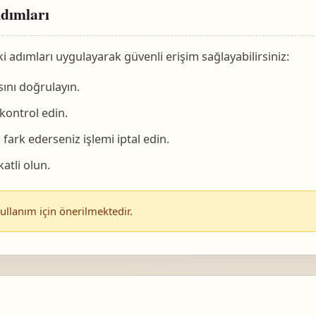
Adımları
 adımları uygulayarak güvenli erişim sağlayabilirsiniz:
ını doğrulayın.
kontrol edin.
 fark ederseniz işlemi iptal edin.
atli olun.
kullanım için önerilmektedir.