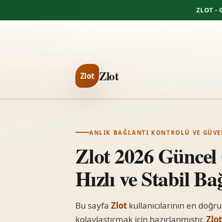
ZLOT -
Zlot
Zlot
ANLIK BAĞLANTI KONTROLÜ VE GÜVEN
Zlot 2026 Güncel 
Hızlı ve Stabil Ba
Bu sayfa
Zlot
kullanıcılarının en doğru
kolaylaştırmak için hazırlanmıştır.
Zlo