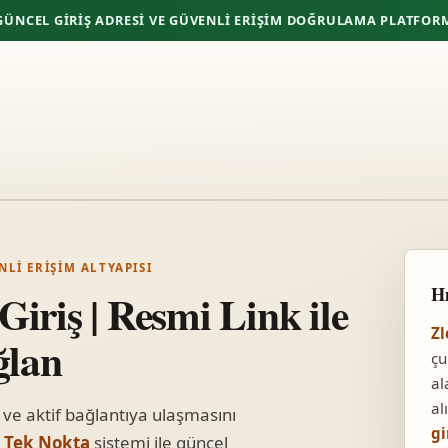
 GÜNCEL GIRIŞ ADRESI VE GÜVENLI ERIŞIM DOĞRULAMA PLATFORM
LI ERIŞIM ALTYAPISI
Hı
Giriş | Resmi Link ile
Zl
ğlan
çu
al
al
 ve aktif bağlantıya ulaşmasını
gi
t Tek Nokta
sistemi ile güncel