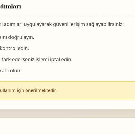
Adımları
 adımları uygulayarak güvenli erişim sağlayabilirsiniz:
ını doğrulayın.
kontrol edin.
 fark ederseniz işlemi iptal edin.
atli olun.
kullanım için önerilmektedir.