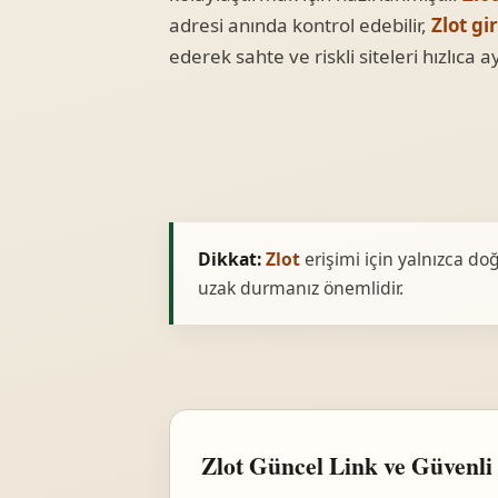
adresi anında kontrol edebilir,
Zlot gir
ederek sahte ve riskli siteleri hızlıca ay
Dikkat:
Zlot
erişimi için yalnızca d
uzak durmanız önemlidir.
Zlot Güncel Link ve Güvenli