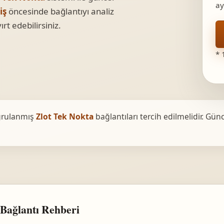
ay
iş
öncesinde bağlantıyı analiz
ırt edebilirsiniz.
* 
oğrulanmış
Zlot Tek Nokta
bağlantıları tercih edilmelidir. Gü
 Bağlantı Rehberi