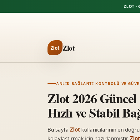
ZLOT -
Zlot
Zlot
ANLIK BAĞLANTI KONTROLÜ VE GÜVEN
Zlot 2026 Güncel 
Hızlı ve Stabil Ba
Bu sayfa
Zlot
kullanıcılarının en doğru
kolaylaştırmak için hazırlanmıştır.
Zlo