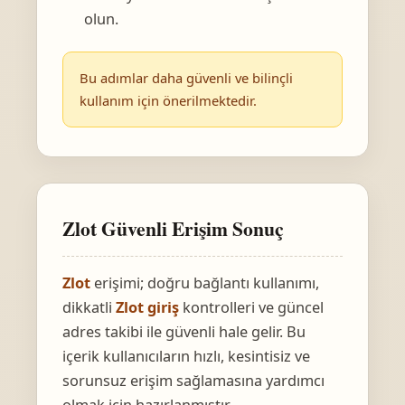
olun.
Bu adımlar daha güvenli ve bilinçli
kullanım için önerilmektedir.
Zlot Güvenli Erişim Sonuç
Zlot
erişimi; doğru bağlantı kullanımı,
dikkatli
Zlot giriş
kontrolleri ve güncel
adres takibi ile güvenli hale gelir. Bu
içerik kullanıcıların hızlı, kesintisiz ve
sorunsuz erişim sağlamasına yardımcı