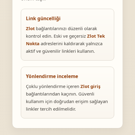
Link güncelliği
Zlot
bağlantılarınızı düzenli olarak
kontrol edin. Eski ve geçersiz
Zlot Tek
Nokta
adreslerini kaldırarak yalnızca
aktif ve güvenilir linkleri kullanın.
Yönlendirme inceleme
Çoklu yönlendirme içeren
Zlot giriş
bağlantılarından kaçının. Güvenli
kullanım için doğrudan erişim sağlayan
linkler tercih edilmelidir.