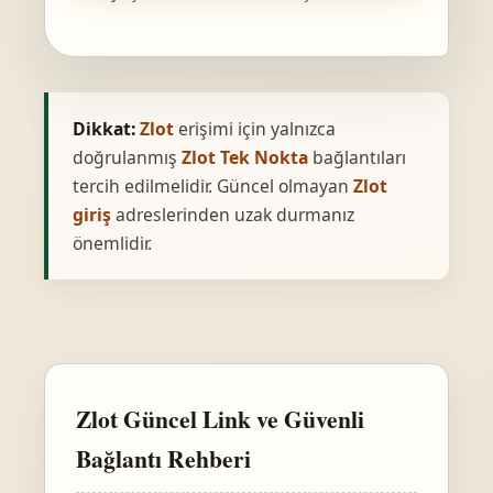
Dikkat:
Zlot
erişimi için yalnızca
doğrulanmış
Zlot Tek Nokta
bağlantıları
tercih edilmelidir. Güncel olmayan
Zlot
giriş
adreslerinden uzak durmanız
önemlidir.
Zlot Güncel Link ve Güvenli
Bağlantı Rehberi