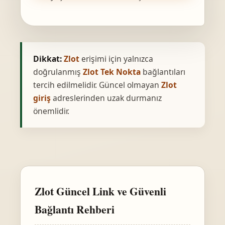
Dikkat:
Zlot
erişimi için yalnızca
doğrulanmış
Zlot Tek Nokta
bağlantıları
tercih edilmelidir. Güncel olmayan
Zlot
giriş
adreslerinden uzak durmanız
önemlidir.
Zlot Güncel Link ve Güvenli
Bağlantı Rehberi