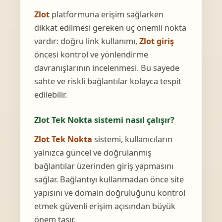
Zlot
platformuna erişim sağlarken
dikkat edilmesi gereken üç önemli nokta
vardır: doğru link kullanımı,
Zlot giriş
öncesi kontrol ve yönlendirme
davranışlarının incelenmesi. Bu sayede
sahte ve riskli bağlantılar kolayca tespit
edilebilir.
Zlot Tek Nokta sistemi nasıl çalışır?
Zlot Tek Nokta
sistemi, kullanıcıların
yalnızca güncel ve doğrulanmış
bağlantılar üzerinden giriş yapmasını
sağlar. Bağlantıyı kullanmadan önce site
yapısını ve domain doğruluğunu kontrol
etmek güvenli erişim açısından büyük
önem taşır.