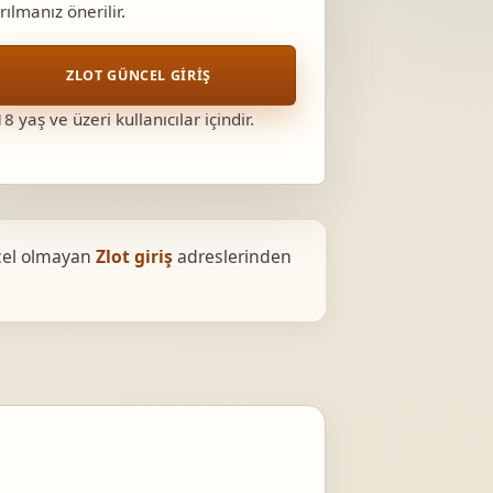
rılmanız önerilir.
ZLOT GÜNCEL GIRIŞ
18 yaş ve üzeri kullanıcılar içindir.
ncel olmayan
Zlot giriş
adreslerinden