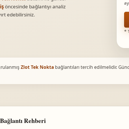
ay
iş
öncesinde bağlantıyı analiz
ırt edebilirsiniz.
* 
oğrulanmış
Zlot Tek Nokta
bağlantıları tercih edilmelidir. Gü
 Bağlantı Rehberi