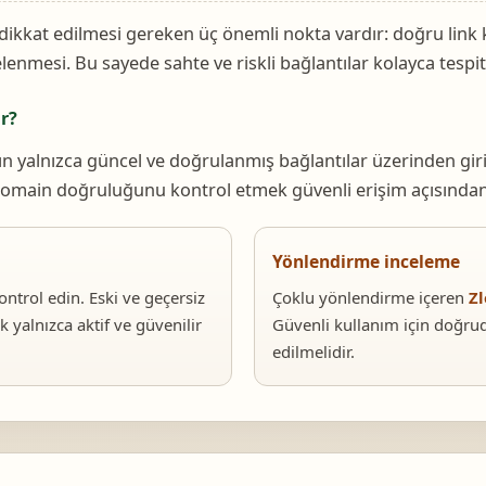
ikkat edilmesi gereken üç önemli nokta vardır: doğru link 
enmesi. Bu sayede sahte ve riskli bağlantılar kolayca tespit e
ır?
rın yalnızca güncel ve doğrulanmış bağlantılar üzerinden giri
 domain doğruluğunu kontrol etmek güvenli erişim açısından
Yönlendirme inceleme
ontrol edin. Eski ve geçersiz
Çoklu yönlendirme içeren
Zl
k yalnızca aktif ve güvenilir
Güvenli kullanım için doğrud
edilmelidir.