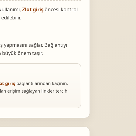
kullanımı,
Zlot giriş
öncesi kontrol
dilebilir.
ş yapmasını sağlar. Bağlantıyı
 büyük önem taşır.
ot giriş
bağlantılarından kaçının.
an erişim sağlayan linkler tercih