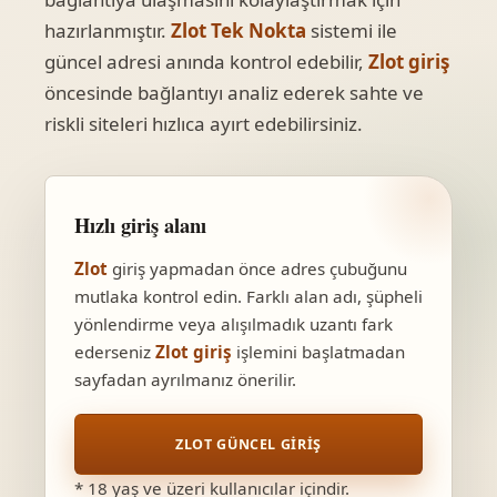
hazırlanmıştır.
Zlot Tek Nokta
sistemi ile
güncel adresi anında kontrol edebilir,
Zlot giriş
öncesinde bağlantıyı analiz ederek sahte ve
riskli siteleri hızlıca ayırt edebilirsiniz.
Hızlı giriş alanı
Zlot
giriş yapmadan önce adres çubuğunu
mutlaka kontrol edin. Farklı alan adı, şüpheli
yönlendirme veya alışılmadık uzantı fark
ederseniz
Zlot giriş
işlemini başlatmadan
sayfadan ayrılmanız önerilir.
ZLOT GÜNCEL GIRIŞ
* 18 yaş ve üzeri kullanıcılar içindir.