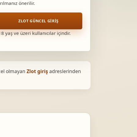
rılmanız önerilir.
ZLOT GÜNCEL GIRIŞ
18 yaş ve üzeri kullanıcılar içindir.
ncel olmayan
Zlot giriş
adreslerinden