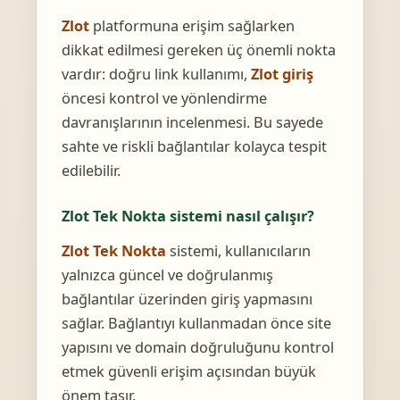
Zlot
platformuna erişim sağlarken
dikkat edilmesi gereken üç önemli nokta
vardır: doğru link kullanımı,
Zlot giriş
öncesi kontrol ve yönlendirme
davranışlarının incelenmesi. Bu sayede
sahte ve riskli bağlantılar kolayca tespit
edilebilir.
Zlot Tek Nokta sistemi nasıl çalışır?
Zlot Tek Nokta
sistemi, kullanıcıların
yalnızca güncel ve doğrulanmış
bağlantılar üzerinden giriş yapmasını
sağlar. Bağlantıyı kullanmadan önce site
yapısını ve domain doğruluğunu kontrol
etmek güvenli erişim açısından büyük
önem taşır.