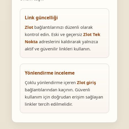
Link güncelliği
Zlot
bağlantılarınızı düzenli olarak
kontrol edin. Eski ve geçersiz
Zlot Tek
Nokta
adreslerini kaldırarak yalnızca
aktif ve güvenilir linkleri kullanın.
Yönlendirme inceleme
Çoklu yönlendirme içeren
Zlot giriş
bağlantılarından kaçının. Güvenli
kullanım için doğrudan erişim sağlayan
linkler tercih edilmelidir.