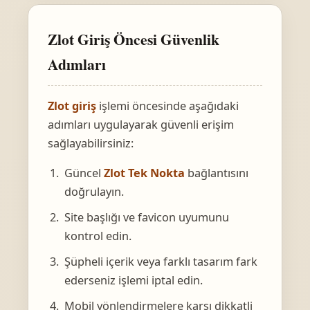
Zlot Giriş Öncesi Güvenlik
Adımları
Zlot giriş
işlemi öncesinde aşağıdaki
adımları uygulayarak güvenli erişim
sağlayabilirsiniz:
Güncel
Zlot Tek Nokta
bağlantısını
doğrulayın.
Site başlığı ve favicon uyumunu
kontrol edin.
Şüpheli içerik veya farklı tasarım fark
ederseniz işlemi iptal edin.
Mobil yönlendirmelere karşı dikkatli