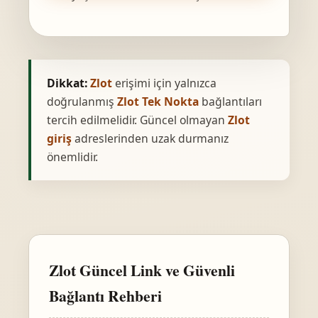
Dikkat:
Zlot
erişimi için yalnızca
doğrulanmış
Zlot Tek Nokta
bağlantıları
tercih edilmelidir. Güncel olmayan
Zlot
giriş
adreslerinden uzak durmanız
önemlidir.
Zlot Güncel Link ve Güvenli
Bağlantı Rehberi