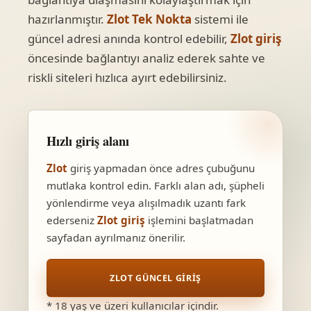
hazırlanmıştır.
Zlot Tek Nokta
sistemi ile
güncel adresi anında kontrol edebilir,
Zlot giriş
öncesinde bağlantıyı analiz ederek sahte ve
riskli siteleri hızlıca ayırt edebilirsiniz.
Hızlı giriş alanı
Zlot
giriş yapmadan önce adres çubuğunu
mutlaka kontrol edin. Farklı alan adı, şüpheli
yönlendirme veya alışılmadık uzantı fark
ederseniz
Zlot giriş
işlemini başlatmadan
sayfadan ayrılmanız önerilir.
ZLOT GÜNCEL GIRIŞ
* 18 yaş ve üzeri kullanıcılar içindir.