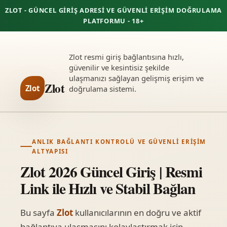
ZLOT - GÜNCEL GIRIŞ ADRESI VE GÜVENLI ERIŞIM DOĞRULAMA
PLATFORMU - 18+
Zlot resmi giriş bağlantısına hızlı,
güvenilir ve kesintisiz şekilde
ulaşmanızı sağlayan gelişmiş erişim ve
Zlot
Zlot
doğrulama sistemi.
ANLIK BAĞLANTI KONTROLÜ VE GÜVENLI ERIŞIM
ALTYAPISI
Zlot 2026 Güncel Giriş | Resmi
Link ile Hızlı ve Stabil Bağlan
Bu sayfa
Zlot
kullanıcılarının en doğru ve aktif
bağlantıya ulaşmasını kolaylaştırmak için