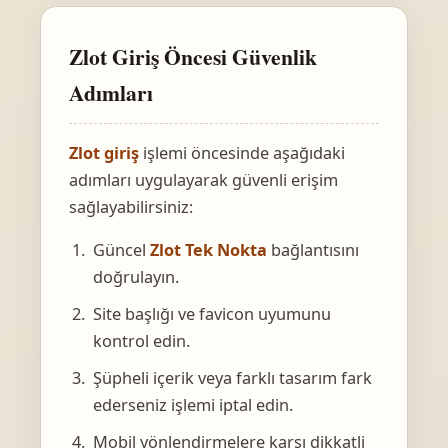
Zlot Giriş Öncesi Güvenlik
Adımları
Zlot giriş
işlemi öncesinde aşağıdaki
adımları uygulayarak güvenli erişim
sağlayabilirsiniz:
Güncel
Zlot Tek Nokta
bağlantısını
doğrulayın.
Site başlığı ve favicon uyumunu
kontrol edin.
Şüpheli içerik veya farklı tasarım fark
ederseniz işlemi iptal edin.
Mobil yönlendirmelere karşı dikkatli