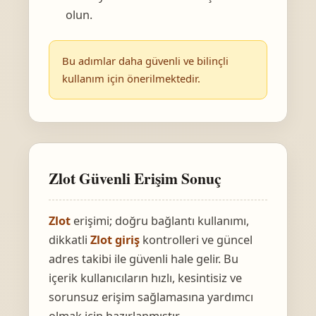
olun.
Bu adımlar daha güvenli ve bilinçli
kullanım için önerilmektedir.
Zlot Güvenli Erişim Sonuç
Zlot
erişimi; doğru bağlantı kullanımı,
dikkatli
Zlot giriş
kontrolleri ve güncel
adres takibi ile güvenli hale gelir. Bu
içerik kullanıcıların hızlı, kesintisiz ve
sorunsuz erişim sağlamasına yardımcı