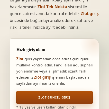
hazırlanmıştır.
Zlot Tek Nokta
sistemi ile
güncel adresi anında kontrol edebilir,
Zlot giriş
öncesinde bağlantıyı analiz ederek sahte ve
riskli siteleri hızlıca ayırt edebilirsiniz.
Hızlı giriş alanı
Zlot
giriş yapmadan önce adres çubuğunu
mutlaka kontrol edin. Farklı alan adı, şüpheli
yönlendirme veya alışılmadık uzantı fark
ederseniz
Zlot giriş
işlemini başlatmadan
sayfadan ayrılmanız önerilir.
ZLOT GÜNCEL GIRIŞ
* 18 yaş ve üzeri kullanıcılar içindir.