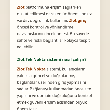
Zlot
platformuna erişim sağlarken
dikkat edilmesi gereken üç önemli nokta
vardır: doğru link kullanımı,
Zlot giriş
öncesi kontrol ve yönlendirme
davranışlarının incelenmesi. Bu sayede
sahte ve riskli bağlantılar kolayca tespit
edilebilir.
Zlot Tek Nokta sistemi nasıl çalışır?
Zlot Tek Nokta
sistemi, kullanıcıların
yalnızca güncel ve doğrulanmış
bağlantılar üzerinden giriş yapmasını
sağlar. Bağlantıyı kullanmadan önce site
yapısını ve domain doğruluğunu kontrol
etmek güvenli erişim açısından büyük
önem taşır.