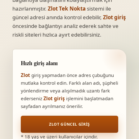
hazırlanmıştır.
Zlot Tek Nokta
sistemi ile
güncel adresi anında kontrol edebilir,
Zlot giriş
öncesinde bağlantıyı analiz ederek sahte ve
riskli siteleri hızlıca ayırt edebilirsiniz.
Hızlı giriş alanı
Zlot
giriş yapmadan önce adres çubuğunu
mutlaka kontrol edin. Farklı alan adı, şüpheli
yönlendirme veya alışılmadık uzantı fark
ederseniz
Zlot giriş
işlemini başlatmadan
sayfadan ayrılmanız önerilir.
ZLOT GÜNCEL GIRIŞ
* 18 yaş ve üzeri kullanıcılar içindir.