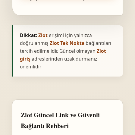
Dikkat:
Zlot
erişimi için yalnızca
doğrulanmış
Zlot Tek Nokta
bağlantıları
tercih edilmelidir. Güncel olmayan
Zlot
giriş
adreslerinden uzak durmanız
önemlidir.
Zlot Güncel Link ve Güvenli
Bağlantı Rehberi