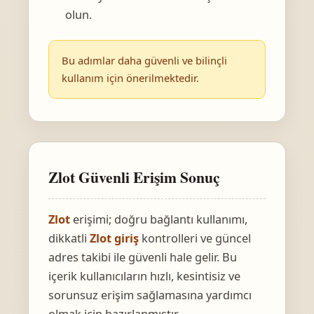
olun.
Bu adımlar daha güvenli ve bilinçli
kullanım için önerilmektedir.
Zlot Güvenli Erişim Sonuç
Zlot
erişimi; doğru bağlantı kullanımı,
dikkatli
Zlot giriş
kontrolleri ve güncel
adres takibi ile güvenli hale gelir. Bu
içerik kullanıcıların hızlı, kesintisiz ve
sorunsuz erişim sağlamasına yardımcı