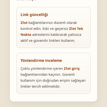
Link güncelliği
Zlot
bağlantılarınızı düzenli olarak
kontrol edin. Eski ve geçersiz
Zlot Tek
Nokta
adreslerini kaldırarak yalnızca
aktif ve güvenilir linkleri kullanın.
Yönlendirme inceleme
Çoklu yönlendirme içeren
Zlot giriş
bağlantılarından kaçının. Güvenli
kullanım için doğrudan erişim sağlayan
linkler tercih edilmelidir.