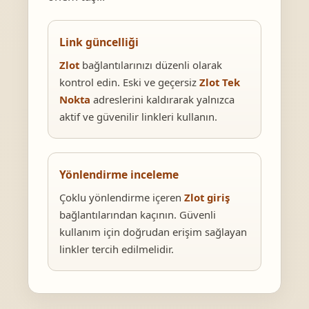
Link güncelliği
Zlot
bağlantılarınızı düzenli olarak
kontrol edin. Eski ve geçersiz
Zlot Tek
Nokta
adreslerini kaldırarak yalnızca
aktif ve güvenilir linkleri kullanın.
Yönlendirme inceleme
Çoklu yönlendirme içeren
Zlot giriş
bağlantılarından kaçının. Güvenli
kullanım için doğrudan erişim sağlayan
linkler tercih edilmelidir.