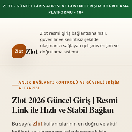
ZLOT - GÜNCEL GIRIŞ ADRESI VE GÜVENLI ERIŞIM DOĞRULAMA
PLATFORMU - 18+
Zlot resmi giriş bağlantısına hızlı,
güvenilir ve kesintisiz şekilde
ulaşmanızı sağlayan gelişmiş erişim ve
Zlot
Zlot
doğrulama sistemi.
ANLIK BAĞLANTI KONTROLÜ VE GÜVENLI ERIŞIM
ALTYAPISI
Zlot 2026 Güncel Giriş | Resmi
Link ile Hızlı ve Stabil Bağlan
Bu sayfa
Zlot
kullanıcılarının en doğru ve aktif
bağlantıya ulaşmasını kolaylaştırmak için