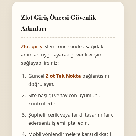
Zlot Giriş Öncesi Güvenlik
Adımları
Zlot giriş
işlemi öncesinde aşağıdaki
adımları uygulayarak güvenli erişim
sağlayabilirsiniz:
Güncel
Zlot Tek Nokta
bağlantısını
doğrulayın.
Site başlığı ve favicon uyumunu
kontrol edin.
Şüpheli içerik veya farklı tasarım fark
ederseniz işlemi iptal edin.
Mobil yönlendirmelere karşı dikkatli