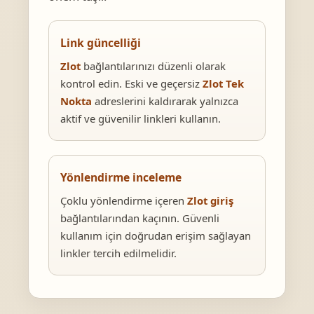
Link güncelliği
Zlot
bağlantılarınızı düzenli olarak
kontrol edin. Eski ve geçersiz
Zlot Tek
Nokta
adreslerini kaldırarak yalnızca
aktif ve güvenilir linkleri kullanın.
Yönlendirme inceleme
Çoklu yönlendirme içeren
Zlot giriş
bağlantılarından kaçının. Güvenli
kullanım için doğrudan erişim sağlayan
linkler tercih edilmelidir.