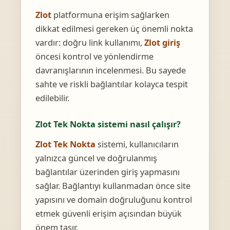
Zlot
platformuna erişim sağlarken
dikkat edilmesi gereken üç önemli nokta
vardır: doğru link kullanımı,
Zlot giriş
öncesi kontrol ve yönlendirme
davranışlarının incelenmesi. Bu sayede
sahte ve riskli bağlantılar kolayca tespit
edilebilir.
Zlot Tek Nokta sistemi nasıl çalışır?
Zlot Tek Nokta
sistemi, kullanıcıların
yalnızca güncel ve doğrulanmış
bağlantılar üzerinden giriş yapmasını
sağlar. Bağlantıyı kullanmadan önce site
yapısını ve domain doğruluğunu kontrol
etmek güvenli erişim açısından büyük
önem taşır.